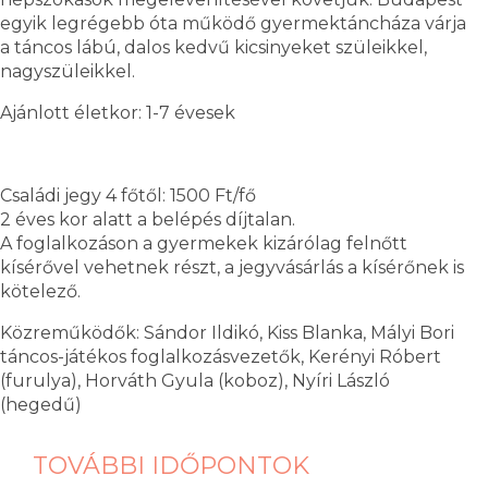
egyik legrégebb óta működő gyermektáncháza várja
a táncos lábú, dalos kedvű kicsinyeket szüleikkel,
nagyszüleikkel.
Ajánlott életkor: 1-7 évesek
Családi jegy 4 főtől: 1500 Ft/fő
2 éves kor alatt a belépés díjtalan.
A foglalkozáson a gyermekek kizárólag felnőtt
kísérővel vehetnek részt, a jegyvásárlás a kísérőnek is
kötelező.
Közreműködők: Sándor Ildikó, Kiss Blanka, Mályi Bori
táncos-játékos foglalkozásvezetők, Kerényi Róbert
(furulya), Horváth Gyula (koboz), Nyíri László
(hegedű)
TOVÁBBI IDŐPONTOK