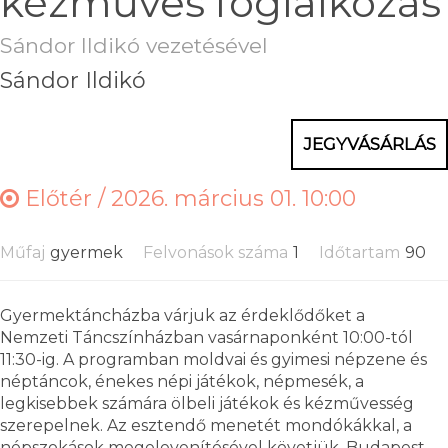
kézműves foglalkozás
Sándor Ildikó vezetésével
Sándor Ildikó
JEGYVÁSÁRLÁS
Előtér /
2026. március 01. 10:00
Műfaj
gyermek
Felvonások száma
1
Időtartam
90
Gyermektáncházba várjuk az érdeklődőket a
Nemzeti Táncszínházban vasárnaponként 10:00-tól
11:30-ig. A programban moldvai és gyimesi népzene és
néptáncok, énekes népi játékok, népmesék, a
legkisebbek számára ölbeli játékok és kézművesség
szerepelnek. Az esztendő menetét mondókákkal, a
népszokások megelevenítésével követjük. Budapest