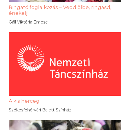
Ringató foglalkozás – Vedd ölbe, ringasd,
énekelj!
Gáll Viktória Emese
A kis herceg
Székesfehérvári Balett Színház