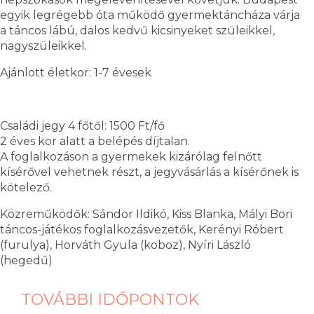
egyik legrégebb óta működő gyermektáncháza várja
a táncos lábú, dalos kedvű kicsinyeket szüleikkel,
nagyszüleikkel.
Ajánlott életkor: 1-7 évesek
Családi jegy 4 főtől: 1500 Ft/fő
2 éves kor alatt a belépés díjtalan.
A foglalkozáson a gyermekek kizárólag felnőtt
kísérővel vehetnek részt, a jegyvásárlás a kísérőnek is
kötelező.
Közreműködők: Sándor Ildikó, Kiss Blanka, Mályi Bori
táncos-játékos foglalkozásvezetők, Kerényi Róbert
(furulya), Horváth Gyula (koboz), Nyíri László
(hegedű)
TOVÁBBI IDŐPONTOK