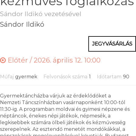
kézműves foglalkozás
Sándor Ildikó vezetésével
Sándor Ildikó
JEGYVÁSÁRLÁS
Előtér /
2026. április 12. 10:00
Műfaj
gyermek
Felvonások száma
1
Időtartam
90
Gyermektáncházba várjuk az érdeklődőket a
Nemzeti Táncszínházban vasárnaponként 10:00-tól
11:30-ig. A programban moldvai és gyimesi népzene és
néptáncok, énekes népi játékok, népmesék, a
legkisebbek számára ölbeli játékok és kézművesség
szerepelnek. Az esztendő menetét mondókákkal, a
népszokások megelevenítésével követjük. Budapest