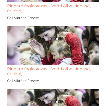
Ringató foglalkozás – Vedd ölbe, ringasd,
énekelj!
Gáll Viktória Emese
Ringató foglalkozás – Vedd ölbe, ringasd,
énekelj!
Gáll Viktória Emese