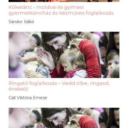
Kőketánc - moldvai és gyimesi
gyermektáncház és kézműves foglalkozás
Sándor Ildikó
Ringató foglalkozás – Vedd ölbe, ringasd,
énekelj!
Gáll Viktória Emese