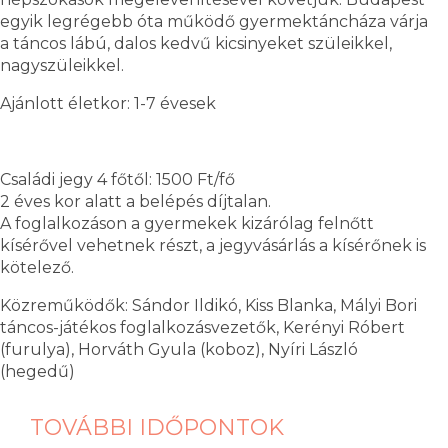
egyik legrégebb óta működő gyermektáncháza várja
a táncos lábú, dalos kedvű kicsinyeket szüleikkel,
nagyszüleikkel.
Ajánlott életkor: 1-7 évesek
Családi jegy 4 főtől: 1500 Ft/fő
2 éves kor alatt a belépés díjtalan.
A foglalkozáson a gyermekek kizárólag felnőtt
kísérővel vehetnek részt, a jegyvásárlás a kísérőnek is
kötelező.
Közreműködők: Sándor Ildikó, Kiss Blanka, Mályi Bori
táncos-játékos foglalkozásvezetők, Kerényi Róbert
(furulya), Horváth Gyula (koboz), Nyíri László
(hegedű)
TOVÁBBI IDŐPONTOK