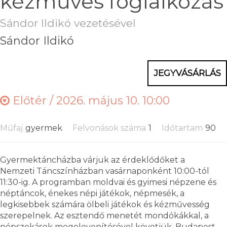
kézműves foglalkozás
Sándor Ildikó vezetésével
Sándor Ildikó
JEGYVÁSÁRLÁS
Előtér /
2026. május 10. 10:00
Műfaj
gyermek
Felvonások száma
1
Időtartam
90
Gyermektáncházba várjuk az érdeklődőket a
Nemzeti Táncszínházban vasárnaponként 10:00-tól
11:30-ig. A programban moldvai és gyimesi népzene és
néptáncok, énekes népi játékok, népmesék, a
legkisebbek számára ölbeli játékok és kézművesség
szerepelnek. Az esztendő menetét mondókákkal, a
népszokások megelevenítésével követjük. Budapest