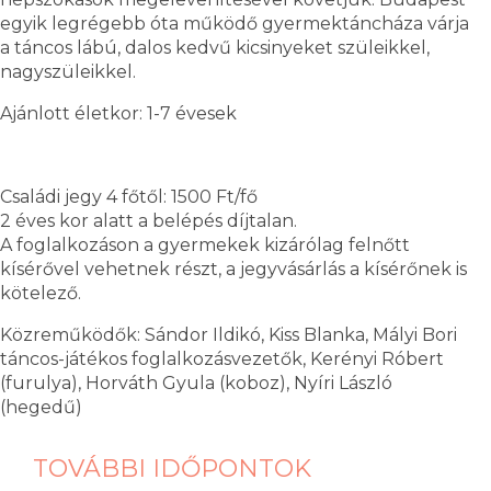
egyik legrégebb óta működő gyermektáncháza várja
a táncos lábú, dalos kedvű kicsinyeket szüleikkel,
nagyszüleikkel.
Ajánlott életkor: 1-7 évesek
Családi jegy 4 főtől: 1500 Ft/fő
2 éves kor alatt a belépés díjtalan.
A foglalkozáson a gyermekek kizárólag felnőtt
kísérővel vehetnek részt, a jegyvásárlás a kísérőnek is
kötelező.
Közreműködők: Sándor Ildikó, Kiss Blanka, Mályi Bori
táncos-játékos foglalkozásvezetők, Kerényi Róbert
(furulya), Horváth Gyula (koboz), Nyíri László
(hegedű)
TOVÁBBI IDŐPONTOK