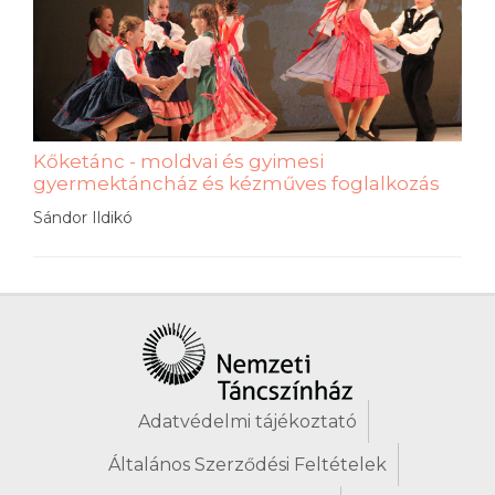
Kőketánc - moldvai és gyimesi
gyermektáncház és kézműves foglalkozás
Sándor Ildikó
Adatvédelmi tájékoztató
Általános Szerződési Feltételek