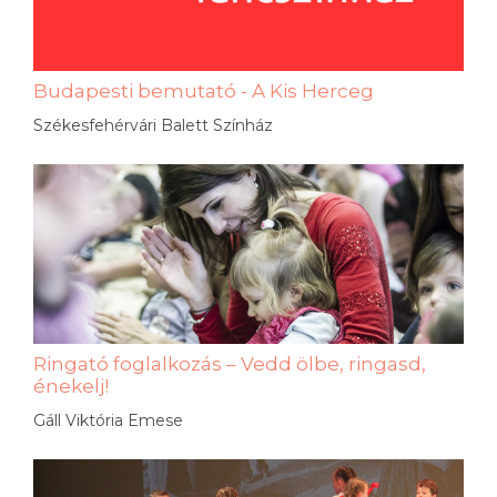
Budapesti bemutató - A Kis Herceg
Székesfehérvári Balett Színház
Ringató foglalkozás – Vedd ölbe, ringasd,
énekelj!
Gáll Viktória Emese