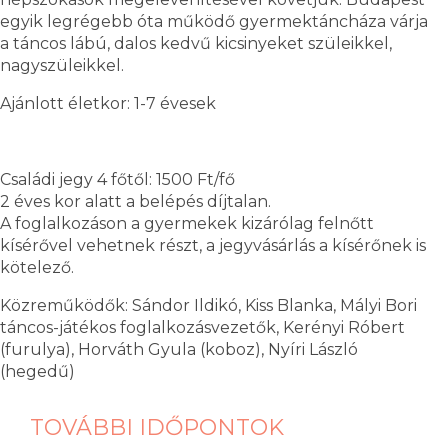
egyik legrégebb óta működő gyermektáncháza várja
a táncos lábú, dalos kedvű kicsinyeket szüleikkel,
nagyszüleikkel.
Ajánlott életkor: 1-7 évesek
Családi jegy 4 főtől: 1500 Ft/fő
2 éves kor alatt a belépés díjtalan.
A foglalkozáson a gyermekek kizárólag felnőtt
kísérővel vehetnek részt, a jegyvásárlás a kísérőnek is
kötelező.
Közreműködők: Sándor Ildikó, Kiss Blanka, Mályi Bori
táncos-játékos foglalkozásvezetők, Kerényi Róbert
(furulya), Horváth Gyula (koboz), Nyíri László
(hegedű)
TOVÁBBI IDŐPONTOK