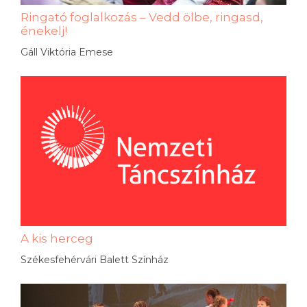
Ringató foglalkozás – Vedd ölbe, ringasd,
énekelj!
Gáll Viktória Emese
A kis herceg
Székesfehérvári Balett Színház