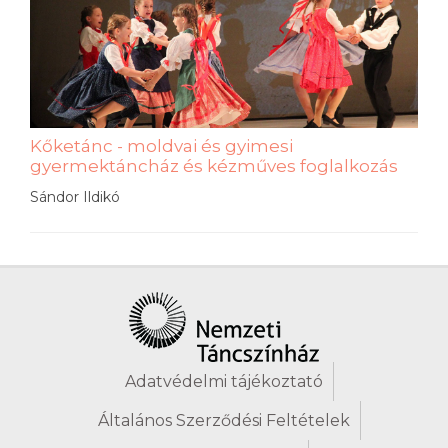
Kőketánc - moldvai és gyimesi
gyermektáncház és kézműves foglalkozás
Sándor Ildikó
Adatvédelmi tájékoztató
Általános Szerződési Feltételek