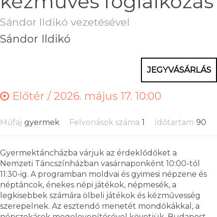
kézműves foglalkozás
Sándor Ildikó vezetésével
Sándor Ildikó
JEGYVÁSÁRLÁS
Előtér /
2026. május 17. 10:00
Műfaj
gyermek
Felvonások száma
1
Időtartam
90
Gyermektáncházba várjuk az érdeklődőket a
Nemzeti Táncszínházban vasárnaponként 10:00-tól
11:30-ig. A programban moldvai és gyimesi népzene és
néptáncok, énekes népi játékok, népmesék, a
legkisebbek számára ölbeli játékok és kézművesség
szerepelnek. Az esztendő menetét mondókákkal, a
népszokások megelevenítésével követjük. Budapest