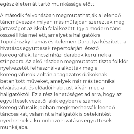
egész életen át tartó munkássága előtt.
A második felvonásban megmutathatják a lelendő
táncművészek milyen más műfajban szereztek még
jártasságot az iskola falai között. Így a modern tánc
összeállítás mellett, amelyet a hallgatókra
Topolánszky Tamás és Kelemen Dorottya készített, a
hivatásos együttesek repertoárján létező
koreográfiák, táncszínházi darabok kerülnek a
színpadra. Az első részben megmutatott tiszta folklór
nyelvezetét felhasználva alkották meg a
koreográfusok Zoltán a tagozatos diákoknak
betanított műveket, amelyek már más technikai
elvárásokat és előadói habitust kíván meg a
hallgatóktól. Ez a rész lehetőséget ad arra, hogy az
együttesek vezetői, akik egyben a számok
koreográfusai is jobban megismerhessék leendő
táncosaikat, valamint a hallgatók is betekintést
nyerhetnek a különböző hivatásos együttesek
munkájába.