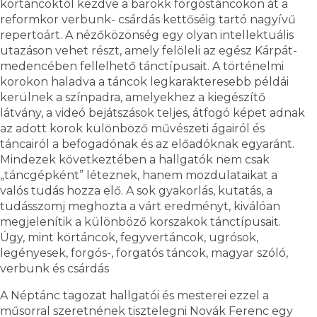
körtáncoktól kezdve a barokk forgóstáncokon át a
reformkor verbunk- csárdás kettőséig tartó nagyívű
repertoárt. A nézőközönség egy olyan intellektuális
utazáson vehet részt, amely felöleli az egész Kárpát-
medencében fellelhető tánctípusait. A történelmi
korokon haladva a táncok legkarakteresebb példái
kerülnek a színpadra, amelyekhez a kiegészítő
látvány, a videó bejátszások teljes, átfogó képet adnak
az adott korok különböző művészeti ágairól és
táncairól a befogadónak és az előadóknak egyaránt.
Mindezek következtében a hallgatók nem csak
„táncgépként” léteznek, hanem mozdulataikat a
valós tudás hozza elő. A sok gyakorlás, kutatás, a
tudásszomj meghozta a várt eredményt, kiválóan
megjelenítik a különböző korszakok tánctípusait.
Úgy, mint körtáncok, fegyvertáncok, ugrósok,
legényesek, forgós-, forgatós táncok, magyar szóló,
verbunk és csárdás
A Néptánc tagozat hallgatói és mesterei ezzel a
műsorral szeretnének tisztelegni Novák Ferenc egy