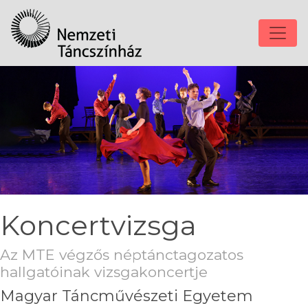
Koncertvizsga
Az MTE végzős néptánctagozatos
hallgatóinak vizsgakoncertje
Magyar Táncművészeti Egyetem