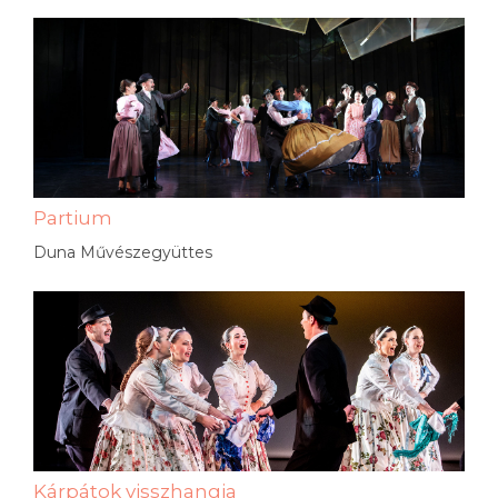
Partium
Duna Művészegyüttes
Kárpátok visszhangja