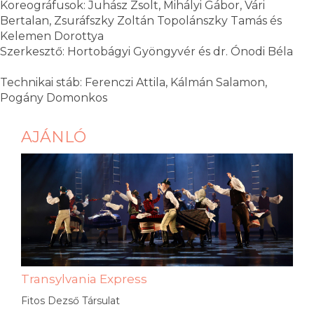
Koreográfusok: Juhász Zsolt, Mihályi Gábor, Vári
Bertalan, Zsuráfszky Zoltán Topolánszky Tamás és
Kelemen Dorottya
Szerkesztő: Hortobágyi Gyöngyvér és dr. Ónodi Béla
Technikai stáb: Ferenczi Attila, Kálmán Salamon,
Pogány Domonkos
AJÁNLÓ
Transylvania Express
Fitos Dezső Társulat