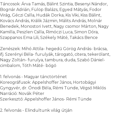
Táncosok: Árva Tamás, Bálint Szintia, Besenyi Nándor,
Bognár Adrián, Fülöp Balázs, Egyed Mátyás, Fodor
Virág, Géczi Csilla, Hudák Dorka, Kis Viki, Kiss Bálint,
Kovács András, Králik Jázmin, Málits András, Molnár
Benedek, Monostori Ivett, Nagy csomor Márton, Nagy
Kamilla, Peszlen Csilla, Rimóczi Luca, Simon Dóra,
Szappanos Ema Lili, Székely Máté, Takács Bence
Zenészek: Mihó Attila- hegedű Görög András- brácsa,
ifj. Szerényi Béla- furulyák, tárogató, citera, tekerőlant,
Nagy Zoltán- furulya, tambura, duda, Szabó Dániel-
cimbalom, Tóth Máté- bőgő
1. felvonás - Magyar tánctörténet
Koreográfusok: Appelshoffer János, Hortobágyi
Gyngyvér, dr. Ónodi Béla, Rémi Tünde, Végső Miklós
Narráció: Novák Péter
Szerkesztő: Appelshoffer János- Rémi Tünde
2. felvonás - Elindultunk világ útján