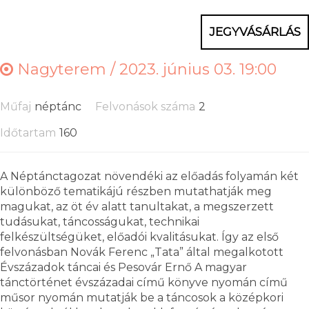
JEGYVÁSÁRLÁS
Nagyterem /
2023. június 03. 19:00
Műfaj
néptánc
Felvonások száma
2
Időtartam
160
A Néptánctagozat növendéki az előadás folyamán két
különböző tematikájú részben mutathatják meg
magukat, az öt év alatt tanultakat, a megszerzett
tudásukat, táncosságukat, technikai
felkészültségüket, előadói kvalitásukat. Így az első
felvonásban Novák Ferenc „Tata” által megalkotott
Évszázadok táncai és Pesovár Ernő A magyar
tánctörténet évszázadai című könyve nyomán című
műsor nyomán mutatják be a táncosok a középkori