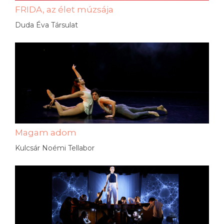
FRIDA, az élet múzsája
Duda Éva Társulat
Magam adom
Kulcsár Noémi Tellabor