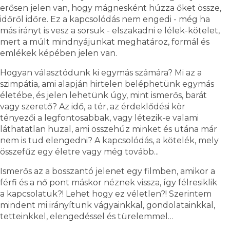
erősen jelen van, hogy mágnesként húzza őket össze,
időről időre. Ez a kapcsolódás nem engedi - még ha
más irányt is vesz a sorsuk - elszakadni e lélek-kötelet,
mert a múlt mindnyájunkat meghatároz, formál és
emlékek képében jelen van.
Hogyan választódunk ki egymás számára? Mi az a
szimpátia, ami alapján hirtelen beléphetünk egymás
életébe, és jelen lehetünk úgy, mint ismerős, barát
vagy szerető? Az idő, a tér, az érdeklődési kör
tényezői a legfontosabbak, vagy létezik-e valami
láthatatlan huzal, ami összehúz minket és utána már
nem is tud elengedni? A kapcsolódás, a kötelék, mely
összefűz egy életre vagy még tovább...
Ismerős az a bosszantó jelenet egy filmben, amikor a
férfi és a nő pont máskor néznek vissza, így félresiklik
a kapcsolatuk?! Lehet hogy ez véletlen?! Szerintem
mindent mi irányítunk vágyainkkal, gondolatainkkal,
tetteinkkel, elengedéssel és türelemmel…