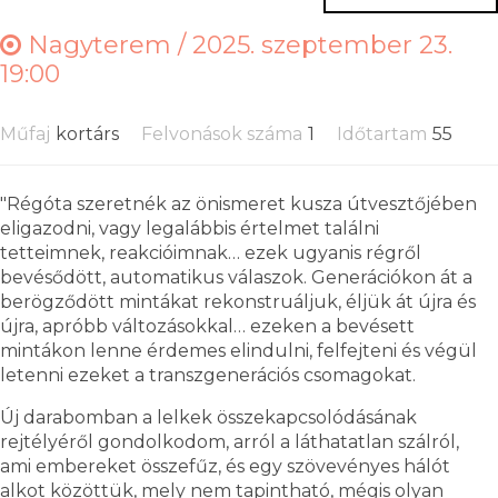
Nagyterem /
2025. szeptember 23.
19:00
Műfaj
kortárs
Felvonások száma
1
Időtartam
55
"Régóta szeretnék az önismeret kusza útvesztőjében
eligazodni, vagy legalábbis értelmet találni
tetteimnek, reakcióimnak… ezek ugyanis régről
bevésődött, automatikus válaszok. Generációkon át a
berögződött mintákat rekonstruáljuk, éljük át újra és
újra, apróbb változásokkal… ezeken a bevésett
mintákon lenne érdemes elindulni, felfejteni és végül
letenni ezeket a transzgenerációs csomagokat.
Új darabomban a lelkek összekapcsolódásának
rejtélyéről gondolkodom, arról a láthatatlan szálról,
ami embereket összefűz, és egy szövevényes hálót
alkot közöttük, mely nem tapintható, mégis olyan