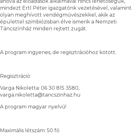
ahová az előadások alkalmával nincs lehetőségük,
mindezt Ertl Péter igazgatónk vezetésével, valamint
olyan meghívott vendégművészekkel, akik az
épülettel szimbiózisban élve ismerik a Nemzeti
Táncszínház minden rejtett zugát.
A program ingyenes, de regisztrációhoz kötött.
Regisztráció:
Varga Nikoletta: 06 30 815 3580,
varga.nikoletta@tancszinhaz.hu
A program magyar nyelvű!
Maximális létszám: 50 fő