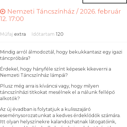
Nemzeti Táncszínház /
2026. február
12. 17:00
Műfaj
extra
Időtartam
120
Mindig arról álmodoztál, hogy bekukkantasz egy igazi
táncpróbára?
Érdekel, hogy hányféle színt képesek kikeverni a
Nemzeti Táncszínház lámpái?
Plusz még arra is kíváncsi vagy, hogy milyen
táncszínházi titkokat mesélnek el a nálunk fellépő
alkotók?
Az új évadban is folytatjuk a kulisszajáró
eseménysorozatunkat a kedves érdeklődők számára.
Itt olyan helyszínekre kalandozhatnak látogatóink,