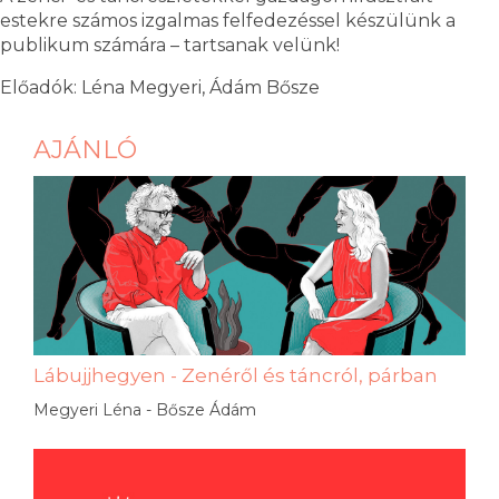
estekre számos izgalmas felfedezéssel készülünk a
publikum számára – tartsanak velünk!
Előadók: Léna Megyeri, Ádám Bősze
AJÁNLÓ
Lábujjhegyen - Zenéről és táncról, párban
Megyeri Léna - Bősze Ádám