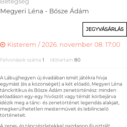
Betegség
Megyeri Léna - Bősze Ádám
JEGYVÁSÁRLÁS
Kisterem /
2026. november 08. 17:00
Felvonások száma
1
Időtartam
80
A Lábujjhegyen új évadában ismét játékra hívja
egymást (és a közönséget) a két előadó, Megyeri Léna
tánckritikus és Bősze Ádám zenetörténész: minden
előadáson egy-egy hívószót vagy témát körbejárva
idézik meg a tánc- és zenetörténet legendás alakjait,
megkerülhetetlen mesterműveit és lebilincselő
történeteit.
A zenei- és táncrészletekkel gazdagon illusztrált