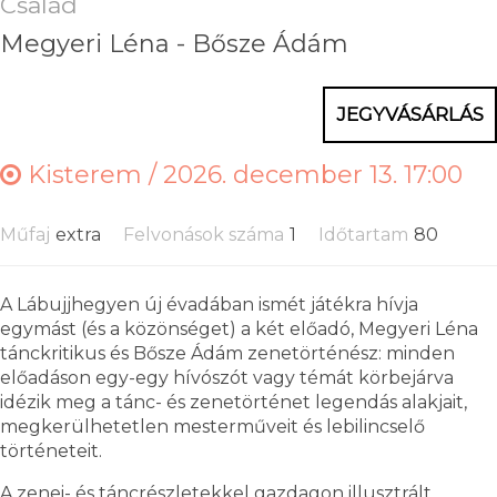
Család
Megyeri Léna - Bősze Ádám
JEGYVÁSÁRLÁS
Kisterem /
2026. december 13. 17:00
Műfaj
extra
Felvonások száma
1
Időtartam
80
A Lábujjhegyen új évadában ismét játékra hívja
egymást (és a közönséget) a két előadó, Megyeri Léna
tánckritikus és Bősze Ádám zenetörténész: minden
előadáson egy-egy hívószót vagy témát körbejárva
idézik meg a tánc- és zenetörténet legendás alakjait,
megkerülhetetlen mesterműveit és lebilincselő
történeteit.
A zenei- és táncrészletekkel gazdagon illusztrált