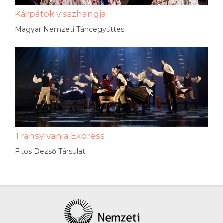
Kárpátok visszhangja
Magyar Nemzeti Táncegyüttes
Transylvania Express
Fitos Dezső Társulat