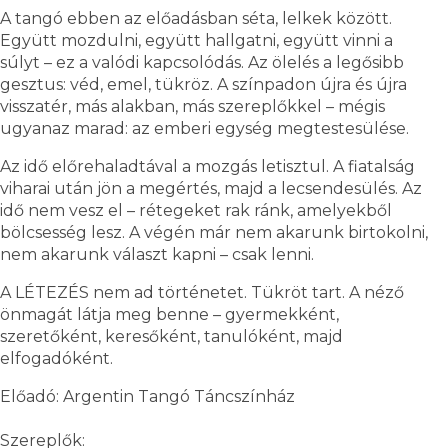
A tangó ebben az előadásban séta, lelkek között.
Együtt mozdulni, együtt hallgatni, együtt vinni a
súlyt – ez a valódi kapcsolódás. Az ölelés a legősibb
gesztus: véd, emel, tükröz. A színpadon újra és újra
visszatér, más alakban, más szereplőkkel – mégis
ugyanaz marad: az emberi egység megtestesülése.
Az idő előrehaladtával a mozgás letisztul. A fiatalság
viharai után jön a megértés, majd a lecsendesülés. Az
idő nem vesz el – rétegeket rak ránk, amelyekből
bölcsesség lesz. A végén már nem akarunk birtokolni,
nem akarunk választ kapni – csak lenni.
A LÉTEZÉS nem ad történetet. Tükröt tart. A néző
önmagát látja meg benne – gyermekként,
szeretőként, keresőként, tanulóként, majd
elfogadóként.
Előadó: Argentin Tangó Táncszínház
Szereplők: