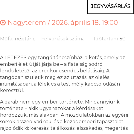
JEGYVÁSÁRLÁS
Nagyterem /
2026. április 18. 19:00
Műfaj
néptánc
Felvonások száma
1
Időtartam
50
A LÉTEZÉS egy tangó táncszínházi alkotás, amely az
emberi élet útját járja be – a fiatalság sodró
lendületétől az öregkor csendes belátásáig. A
tangóban születik meg ez az utazás, az ölelés
intimitásában, a lélek és a test mély kapcsolódásán
keresztül.
A darab nem egy ember története. Mindannyiunk
története – akik ugyanazokat a kérdéseket
hordozzuk, más alakban. A mozdulatokban az egyéni
sorsok összeolvadnak, és a közös emberi tapasztalat
rajzolódik ki: keresés, találkozás, elszakadás, megértés.