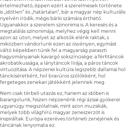
értelmezhető, éppen ezért a szerelmesek története
is „időtlen” és „határtalan”, bár a magyar nép kulturális
nyelvén íródik, mégis bárki számára érthető.
Ugyanakkor a szerelem szinonima is. A keresés és a
megtalálás szinonimája, melyhez végig kell menni
azon az úton, melyet az alkotók elénk raktak, s
miközben vándorlunk ezen az ösvényen, egymást
váltó képekben tűnik fel a magyarság paraszti
hagyományainak kavargó sokszínűsége: a férfitáncok
akrobatikussága, a lánytáncok lírája, a páros táncok
virtuozitása. A népzenei kultúra legszebb dallamai hol
tánckíséretként, hol bravúros szólókként, hol
fergeteges zenekari játékként jelennek meg.
Nem csak térbeli utazás ez, hanem az időben is
barangolunk, hiszen népzenénk régi ázsiai gyökerei
ugyanúgy megszólalnak, mint azon muzsikák,
melyek több világhírű magyar zeneszerzőt is
inspiráltak. Európa ezeréves történeti zenéjének és
táncának lenyomata ez.