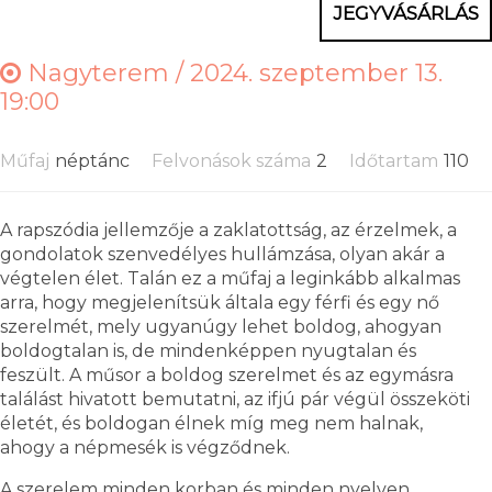
JEGYVÁSÁRLÁS
Nagyterem /
2024. szeptember 13.
19:00
Műfaj
néptánc
Felvonások száma
2
Időtartam
110
A rapszódia jellemzője a zaklatottság, az érzelmek, a
gondolatok szenvedélyes hullámzása, olyan akár a
végtelen élet. Talán ez a műfaj a leginkább alkalmas
arra, hogy megjelenítsük általa egy férfi és egy nő
szerelmét, mely ugyanúgy lehet boldog, ahogyan
boldogtalan is, de mindenképpen nyugtalan és
feszült. A műsor a boldog szerelmet és az egymásra
találást hivatott bemutatni, az ifjú pár végül összeköti
életét, és boldogan élnek míg meg nem halnak,
ahogy a népmesék is végződnek.
A szerelem minden korban és minden nyelven