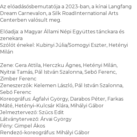
Az előadásősbemutatója a 2023-ban, a kínai Langfang
Dream Carnevalon, a Silk RoadInternational Arts
Centerben valósult meg.
Előadja: a Magyar Állami Népi Együttes tánckara és
zenekara
Szólót énekel: Kubinyi Júlia/Somogyi Eszter, Hetényi
Milán
Zene: Gera Attila, Herczku Ágnes, Hetényi Milán,
Nyitrai Tamás, Pál István Szalonna, Sebő Ferenc,
Zimber Ferenc
Zeneszerzők: Kelemen László, Pál István Szalonna,
Sebő Ferenc
Koreográfus: Ágfalvi György, Darabos Péter, Farkas
Máté, Hetényi–Kulcsár Klára, Mihályi Gábor
Jelmeztervező: Szűcs Edit
Látványtervező: Árvai György
Fény: Gimpel Ákos
Rendező-koreográfus: Mihályi Gábor