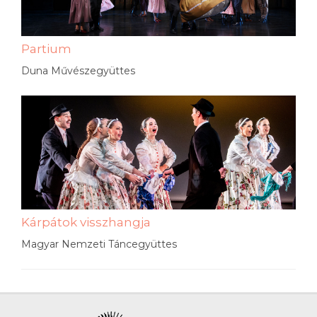
Partium
Duna Művészegyüttes
Kárpátok visszhangja
Magyar Nemzeti Táncegyüttes