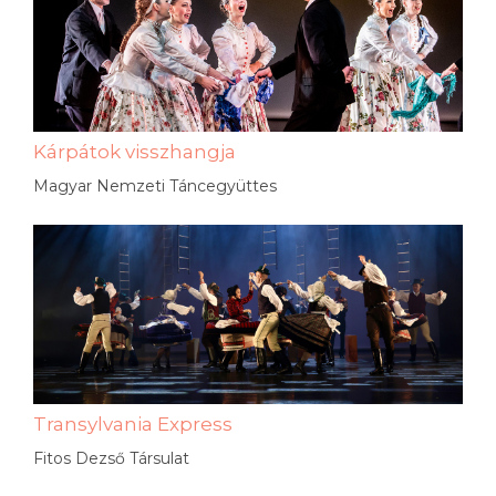
Kárpátok visszhangja
Magyar Nemzeti Táncegyüttes
Transylvania Express
Fitos Dezső Társulat