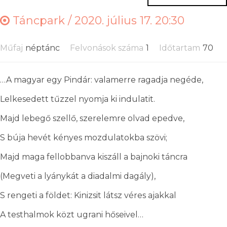
Táncpark /
2020. július 17. 20:30
Műfaj
néptánc
Felvonások száma
1
Időtartam
70
…A magyar egy Pindár: valamerre ragadja negéde,
Lelkesedett tűzzel nyomja ki indulatit.
Majd lebegő szellő, szerelemre olvad epedve,
S búja hevét kényes mozdulatokba szövi;
Majd maga fellobbanva kiszáll a bajnoki táncra
(Megveti a lyánykát a diadalmi dagály),
S rengeti a földet: Kinizsit látsz véres ajakkal
A testhalmok közt ugrani hőseivel…