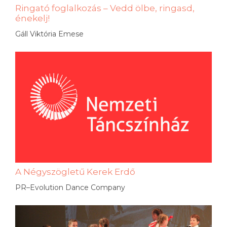
Ringató foglalkozás – Vedd ölbe, ringasd,
énekelj!
Gáll Viktória Emese
A Négyszögletű Kerek Erdő
PR–Evolution Dance Company