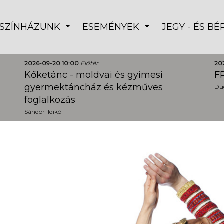
SZÍNHÁZUNK
ESEMÉNYEK
JEGY - ÉS B
2026-09-20 10:00
Előtér
20
Kőketánc - moldvai és gyimesi
FR
gyermektáncház és kézműves
Dud
foglalkozás
Sándor Ildikó