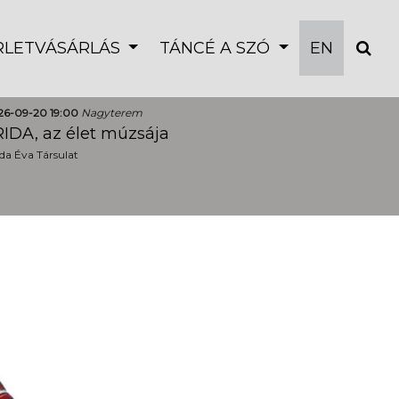
ÉRLETVÁSÁRLÁS
TÁNCÉ A SZÓ
EN
26-09-20 19:00
Nagyterem
IDA, az élet múzsája
a Éva Társulat