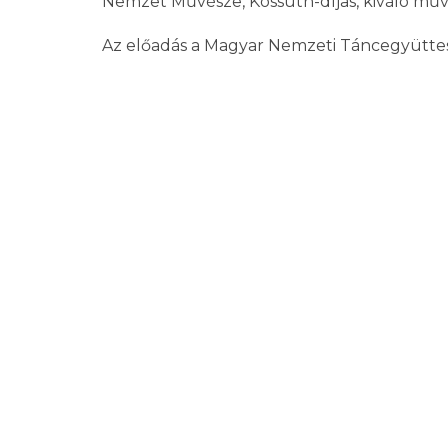
Nemzet Művésze, Kossuth-díjas, kiváló mű
Az előadás a Magyar Nemzeti Táncegyüttes