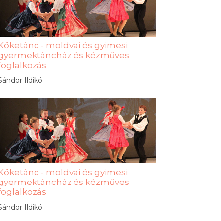
Kőketánc - moldvai és gyimesi
gyermektáncház és kézműves
foglalkozás
Sándor Ildikó
Kőketánc - moldvai és gyimesi
gyermektáncház és kézműves
foglalkozás
Sándor Ildikó