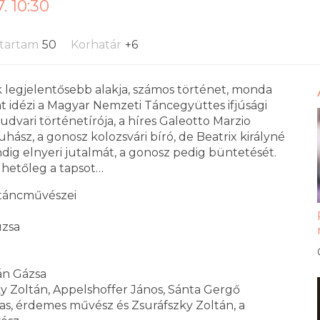
. 10:30
tartam
50
Korhatár
+6
 legjelentősebb alakja, számos történet, monda
át idézi a Magyar Nemzeti Táncegyüttes ifjúsági
dvari történetírója, a híres Galeotto Marzio
hász, a gonosz kolozsvári bíró, de Beatrix királyné
indig elnyeri jutalmát, a gonosz pedig büntetését.
lhetőleg a tapsot…
 táncművészei
uzsa
ván Gázsa
ky Zoltán, Appelshoffer János, Sánta Gergő
as, érdemes művész és Zsuráfszky Zoltán, a