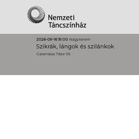
2026-09-16 19:00
Nagyterem
Szikrák, lángok és szilánkok
Galambos Tibor 95