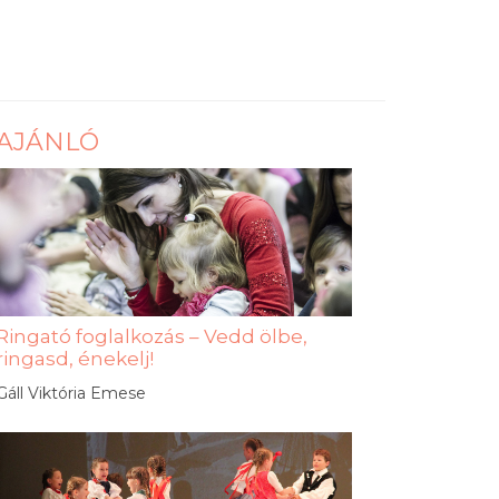
AJÁNLÓ
Ringató foglalkozás – Vedd ölbe,
ringasd, énekelj!
Gáll Viktória Emese