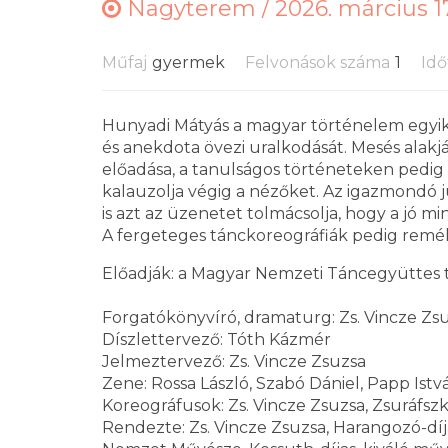
Nagyterem /
2026. március 17
Műfaj
gyermek
Felvonások száma
1
Idő
Hunyadi Mátyás a magyar történelem egyik
és anekdota övezi uralkodását. Mesés alakj
előadása, a tanulságos történeteken pedig u
kalauzolja végig a nézőket. Az igazmondó ju
is azt az üzenetet tolmácsolja, hogy a jó m
A fergeteges tánckoreográfiák pedig remé
Előadják: a Magyar Nemzeti Táncegyüttes
Forgatókönyvíró, dramaturg: Zs. Vincze Zs
Díszlettervező: Tóth Kázmér
Jelmeztervező: Zs. Vincze Zsuzsa
Zene: Rossa László, Szabó Dániel, Papp Ist
Koreográfusok: Zs. Vincze Zsuzsa, Zsuráfsz
Rendezte: Zs. Vincze Zsuzsa, Harangozó-díj