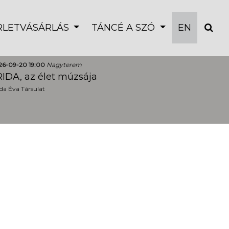
ÉRLETVÁSÁRLÁS
TÁNCÉ A SZÓ
EN
26-09-20 19:00
Nagyterem
IDA, az élet múzsája
a Éva Társulat