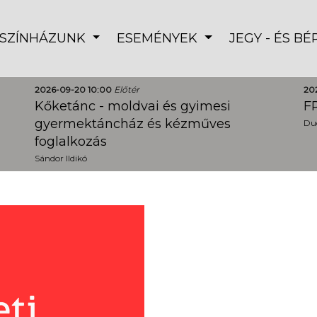
SZÍNHÁZUNK
ESEMÉNYEK
JEGY - ÉS B
2026-09-20 10:00
Előtér
20
Kőketánc - moldvai és gyimesi
FR
gyermektáncház és kézműves
Dud
foglalkozás
Sándor Ildikó