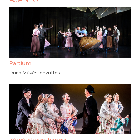
Partium
Duna Művészegyüttes
Kárpátok visszhangja