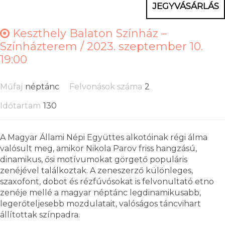
JEGYVÁSÁRLÁS
Keszthely Balaton Színház –
Színházterem /
2023. szeptember 10.
19:00
Műfaj
néptánc
Felvonások száma
2
Időtartam
130
A Magyar Állami Népi Együttes alkotóinak régi álma
valósult meg, amikor Nikola Parov friss hangzású,
dinamikus, ősi motívumokat görgető populáris
zenéjével találkoztak. A zeneszerző különleges,
szaxofont, dobot és rézfúvósokat is felvonultató etno
zenéje mellé a magyar néptánc legdinamikusabb,
legerőteljesebb mozdulatait, valóságos táncvihart
állítottak színpadra.