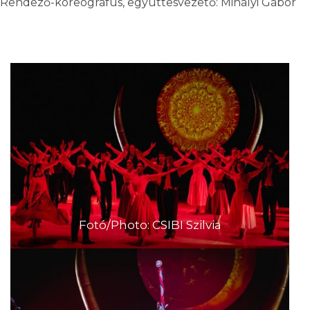
Rendező-koreográfus, együttesvezető: Mihályi Gábor
Fotó/Photo: CSIBI Szilvia