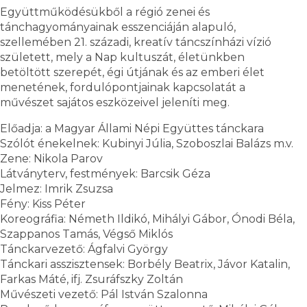
Együttműködésükből a régió zenei és
tánchagyományainak esszenciáján alapuló,
szellemében 21. századi, kreatív táncszínházi vízió
született, mely a Nap kultuszát, életünkben
betöltött szerepét, égi útjának és az emberi élet
menetének, fordulópontjainak kapcsolatát a
művészet sajátos eszközeivel jeleníti meg.
Előadja: a Magyar Állami Népi Együttes tánckara
Szólót énekelnek: Kubinyi Júlia, Szoboszlai Balázs m.v.
Zene: Nikola Parov
Látványterv, festmények: Barcsik Géza
Jelmez: Imrik Zsuzsa
Fény: Kiss Péter
Koreográfia: Németh Ildikó, Mihályi Gábor, Ónodi Béla,
Szappanos Tamás, Végső Miklós
Tánckarvezető: Ágfalvi György
Tánckari asszisztensek: Borbély Beatrix, Jávor Katalin,
Farkas Máté, ifj. Zsuráfszky Zoltán
Művészeti vezető: Pál István Szalonna