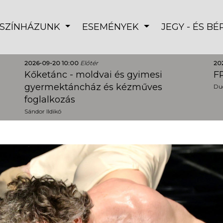
SZÍNHÁZUNK
ESEMÉNYEK
JEGY - ÉS B
2026-09-20 10:00
Előtér
20
Kőketánc - moldvai és gyimesi
FR
gyermektáncház és kézműves
Dud
foglalkozás
Sándor Ildikó