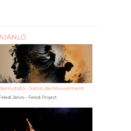
AJÁNLÓ
Bemutató - Salon de Mouvement
Feledi János – Feledi Project