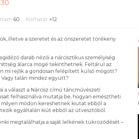
:30
artam
60
Korhatár
+12
k, illetve a szeretet és az önszeretet törékeny
megidéző darab nézői a nárcisztikus személyiség
hittség álarca mögé tekinthetnek. Feltárul az
on mi rejlik a gondosan felépített külső mögött?
 Vagy talán mindez együtt?
i a választ a Nárcisz című táncművészeti
sait felhasználva mutatja be, hogyan emésztheti
és milyen módon kereshetnek kiutat ebből a
tezik egyáltalán kiút ebből az útvesztőből.
nki megtalálhatja a saját lelkének tükröződését –