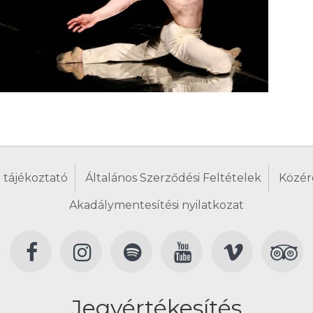
 tájékoztató
Általános Szerződési Feltételek
Közér
Akadálymentesítési nyilatkozat
Jegyértékesítés