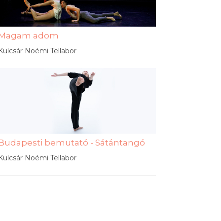
Magam adom
Kulcsár Noémi Tellabor
Budapesti bemutató - Sátántangó
Kulcsár Noémi Tellabor