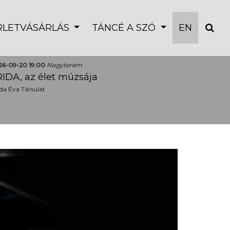
ÉRLETVÁSÁRLÁS
TÁNCÉ A SZÓ
EN
26-09-20 19:00
Nagyterem
IDA, az élet múzsája
a Éva Társulat