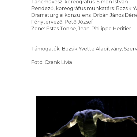
Táncművész, koreográfus: Simon István
Rendező, koreográfus munkatárs: Bozsik Y
Dramaturgiai konzulens: Orbán János Dén
Fénytervező: Pető József
Zene: Estas Tonne, Jean-Philippe Heritier
Támogatók: Bozsik Yvette Alapítvány, Szerv
Fotó: Czank Lívia