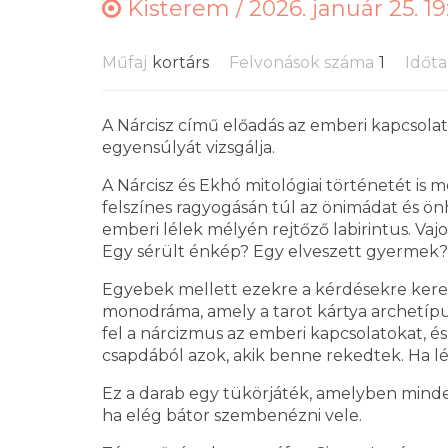
Kisterem /
2026. január 25. 19
Műfaj
kortárs
Felvonások száma
1
Időt
A Nárcisz című előadás az emberi kapcsolato
egyensúlyát vizsgálja.
A Nárcisz és Ekhó mitológiai történetét is 
felszínes ragyogásán túl az önimádat és ön
emberi lélek mélyén rejtőző labirintus. Vaj
Egy sérült énkép? Egy elveszett gyermek?
Egyebek mellett ezekre a kérdésekre keres
monodráma, amely a tarot kártya archetípu
fel a nárcizmus az emberi kapcsolatokat, 
csapdából azok, akik benne rekedtek. Ha lé
Ez a darab egy tükörjáték, amelyben minde
ha elég bátor szembenézni vele.