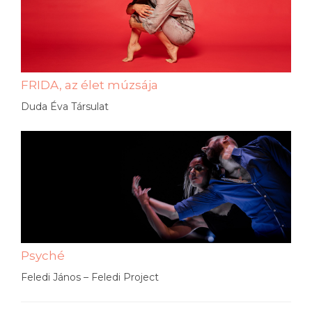
FRIDA, az élet múzsája
Duda Éva Társulat
Psyché
Feledi János – Feledi Project