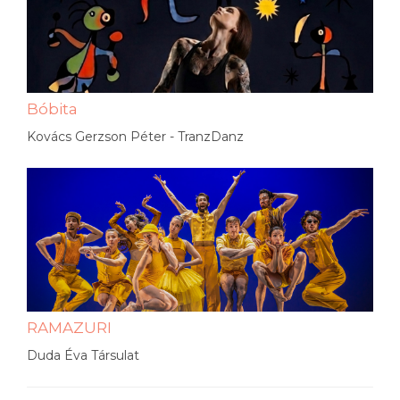
Bóbita
Kovács Gerzson Péter - TranzDanz
RAMAZURI
Duda Éva Társulat