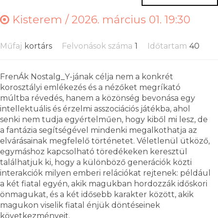
Kisterem /
2026. március 01. 19:30
Műfaj
kortárs
Felvonások száma
1
Időtartam
40
FrenÁk Nostalg_Y-jának célja nem a konkrét
korosztályi emlékezés és a nézőket megríkató
múltba révedés, hanem a közönség bevonása egy
intellektuális és érzelmi asszociációs játékba, ahol
senki nem tudja egyértelműen, hogy kiből mi lesz, de
a fantázia segítségével mindenki megalkothatja az
elvárásainak megfelelő történetet. Véletlenül ütköző,
egymáshoz kapcsolható töredékeken keresztül
találhatjuk ki, hogy a különböző generációk közti
interakciók milyen emberi relációkat rejtenek: például
a két fiatal egyén, akik magukban hordozzák időskori
önmagukat, és a két idősebb karakter között, akik
magukon viselik fiatal énjük döntéseinek
következményeit.