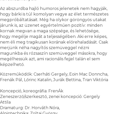
Az abszurdba hajló humoros jelenetek nem hagyják,
hogy bárki is túl komolyan vegye az élet természetes
megpróbáltatásait. Még ha olykor göröngyös utakat
járunk is, az üzenet egyértelműen pozitív: minden
kornak megvan a maga szépsége, és lehetősége,
hogy megélje magát a teljességében. Aki erre képes,
nem éli meg tragikusan korának előrehaladását. Csak
merjünk néha nagyítós szemüveggel nézni
magunkba és rózsaszín szemüveggel másokra, hogy
megélhessük azt, ami racionális fejjel talán el sem
képzelhető.
Közreműködők: Cserháti Gergely, Eoin Mac Donncha,
Frenák Pál, Lőrinc Katalin, Jurák Bettina, Tran Viktória
Koncepció, koreográfia: FrenÁk
Zeneszerző/szerkesztő, zenei koncepció: Gergely
Attila
Dramaturg: Dr. Horváth Nóra,
Alpintechnika: Zoltai György,