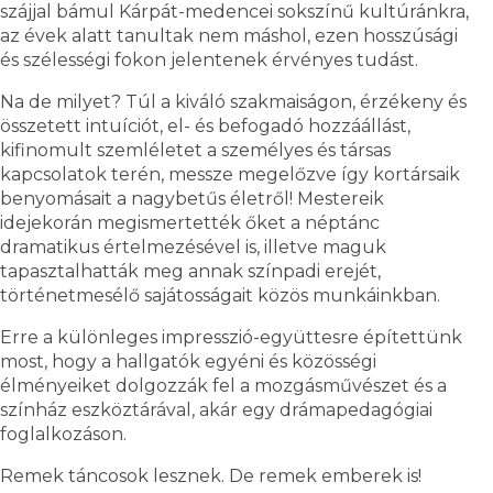
szájjal bámul Kárpát-medencei sokszínű kultúránkra,
az évek alatt tanultak nem máshol, ezen hosszúsági
és szélességi fokon jelentenek érvényes tudást.
Na de milyet? Túl a kiváló szakmaiságon, érzékeny és
összetett intuíciót, el- és befogadó hozzáállást,
kifinomult szemléletet a személyes és társas
kapcsolatok terén, messze megelőzve így kortársaik
benyomásait a nagybetűs életről! Mestereik
idejekorán megismertették őket a néptánc
dramatikus értelmezésével is, illetve maguk
tapasztalhatták meg annak színpadi erejét,
történetmesélő sajátosságait közös munkáinkban.
Erre a különleges impresszió-együttesre építettünk
most, hogy a hallgatók egyéni és közösségi
élményeiket dolgozzák fel a mozgásművészet és a
színház eszköztárával, akár egy drámapedagógiai
foglalkozáson.
Remek táncosok lesznek. De remek emberek is!