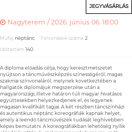
JEGYVÁSÁRLÁS
Nagyterem /
2026. június 06. 18:00
Műfaj
néptánc
Felvonások száma
2
Időtartam
140
A diploma előadás célja, hogy keresztmetszetet
nyújtson a táncművészképzés színességéről, magas
szakmai színvonaláról, melynek következtében a
hallgatók diplomájuk megszerzése után a
magyarországi, illetve határon túli magyar hivatásos
együttesekben helyezkedjenek el, és legyenek
magasan kvalifikált tagjai. A két részben táncszínházi
és autentikus néptánc koreográfiák kapnak helyet,
amely a leendő táncművészek tudását leghívebben
képes bemutatni. A koreográfiákban lehetőség nyílik