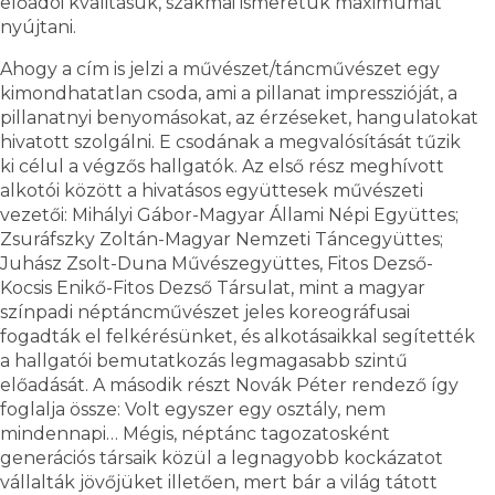
előadói kvalitásuk, szakmai ismeretük maximumát
nyújtani.
Ahogy a cím is jelzi a művészet/táncművészet egy
kimondhatatlan csoda, ami a pillanat impresszióját, a
pillanatnyi benyomásokat, az érzéseket, hangulatokat
hivatott szolgálni. E csodának a megvalósítását tűzik
ki célul a végzős hallgatók. Az első rész meghívott
alkotói között a hivatásos együttesek művészeti
vezetői: Mihályi Gábor-Magyar Állami Népi Együttes;
Zsuráfszky Zoltán-Magyar Nemzeti Táncegyüttes;
Juhász Zsolt-Duna Művészegyüttes, Fitos Dezső-
Kocsis Enikő-Fitos Dezső Társulat, mint a magyar
színpadi néptáncművészet jeles koreográfusai
fogadták el felkérésünket, és alkotásaikkal segítették
a hallgatói bemutatkozás legmagasabb szintű
előadását. A második részt Novák Péter rendező így
foglalja össze: Volt egyszer egy osztály, nem
mindennapi… Mégis, néptánc tagozatosként
generációs társaik közül a legnagyobb kockázatot
vállalták jövőjüket illetően, mert bár a világ tátott