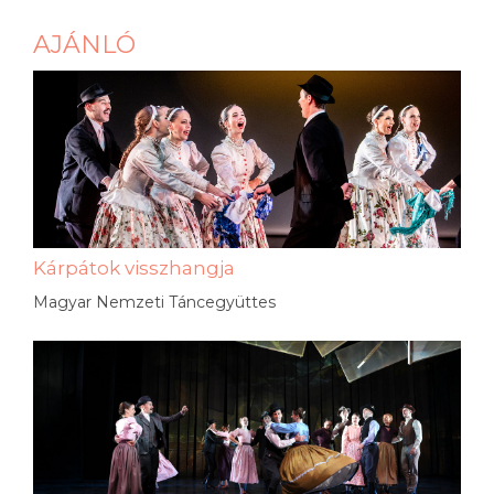
AJÁNLÓ
Kárpátok visszhangja
Magyar Nemzeti Táncegyüttes