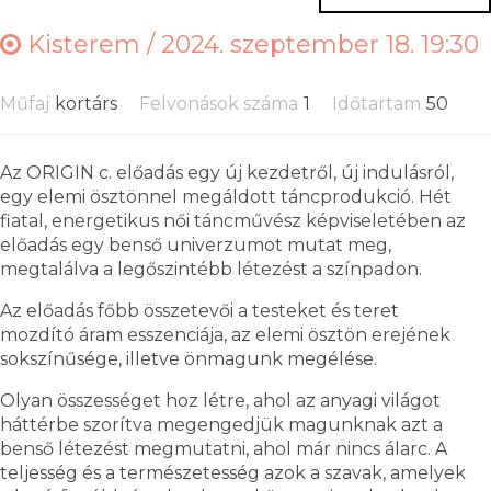
Kisterem /
2024. szeptember 18. 19:30
Műfaj
kortárs
Felvonások száma
1
Időtartam
50
Az ORIGIN c. előadás egy új kezdetről, új indulásról,
egy elemi ösztönnel megáldott táncprodukció. Hét
fiatal, energetikus női táncművész képviseletében az
előadás egy benső univerzumot mutat meg,
megtalálva a legőszintébb létezést a színpadon.
Az előadás főbb összetevői a testeket és teret
mozdító áram esszenciája, az elemi ösztön erejének
sokszínűsége, illetve önmagunk megélése.
Olyan összességet hoz létre, ahol az anyagi világot
háttérbe szorítva megengedjük magunknak azt a
benső létezést megmutatni, ahol már nincs álarc. A
teljesség és a természetesség azok a szavak, amelyek