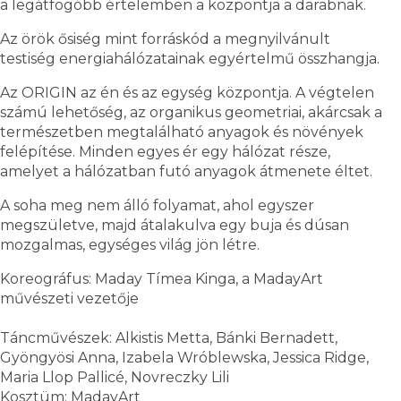
a legátfogóbb értelemben a központja a darabnak.
Az örök ősiség mint forráskód a megnyilvánult
testiség energiahálózatainak egyértelmű összhangja.
Az ORIGIN az én és az egység központja. A végtelen
számú lehetőség, az organikus geometriai, akárcsak a
természetben megtalálható anyagok és növények
felépítése. Minden egyes ér egy hálózat része,
amelyet a hálózatban futó anyagok átmenete éltet.
A soha meg nem álló folyamat, ahol egyszer
megszületve, majd átalakulva egy buja és dúsan
mozgalmas, egységes világ jön létre.
Koreográfus: Maday Tímea Kinga, a MadayArt
művészeti vezetője
Táncművészek: Alkistis Metta, Bánki Bernadett,
Gyöngyösi Anna, Izabela Wróblewska, Jessica Ridge,
Maria Llop Pallicé, Novreczky Lili
Kosztüm: MadayArt