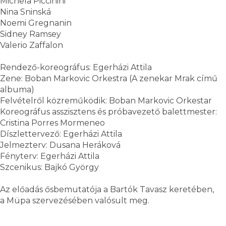
Michela Piccinini
Nina Sninská
Noemi Gregnanin
Sidney Ramsey
Valerio Zaffalon
Rendező-koreográfus: Egerházi Attila
Zene: Boban Markovic Orkestra (A zenekar Mrak című
albuma)
Felvételről közreműködik: Boban Markovic Orkestar
Koreográfus asszisztens és próbavezető balettmester:
Cristina Porres Mormeneo
Díszlettervező: Egerházi Attila
Jelmezterv: Dusana Heráková
Fényterv: Egerházi Attila
Szcenikus: Bajkó György
Az előadás ősbemutatója a Bartók Tavasz keretében,
a Müpa szervezésében valósult meg.