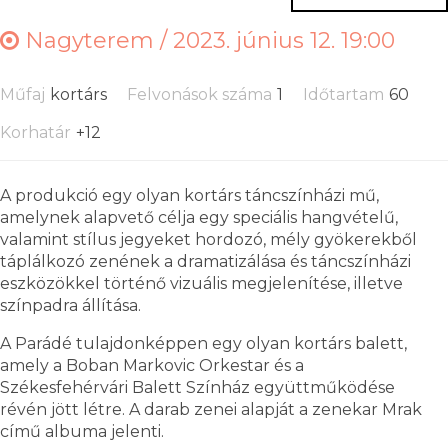
Nagyterem /
2023. június 12. 19:00
Műfaj
kortárs
Felvonások száma
1
Időtartam
60
Korhatár
+12
A produkció egy olyan kortárs táncszínházi mű,
amelynek alapvető célja egy speciális hangvételű,
valamint stílus jegyeket hordozó, mély gyökerekből
táplálkozó zenének a dramatizálása és táncszínházi
eszközökkel történő vizuális megjelenítése, illetve
színpadra állítása.
A Parádé tulajdonképpen egy olyan kortárs balett,
amely a Boban Markovic Orkestar és a
Székesfehérvári Balett Színház együttműködése
révén jött létre. A darab zenei alapját a zenekar Mrak
című albuma jelenti.