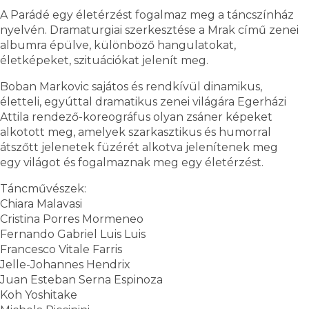
A Parádé egy életérzést fogalmaz meg a táncszínház
nyelvén. Dramaturgiai szerkesztése a Mrak című zenei
albumra épülve, különböző hangulatokat,
életképeket, szituációkat jelenít meg.
Boban Markovic sajátos és rendkívül dinamikus,
életteli, egyúttal dramatikus zenei világára Egerházi
Attila rendező-koreográfus olyan zsáner képeket
alkotott meg, amelyek szarkasztikus és humorral
átszőtt jelenetek füzérét alkotva jelenítenek meg
egy világot és fogalmaznak meg egy életérzést.
Táncművészek:
Chiara Malavasi
Cristina Porres Mormeneo
Fernando Gabriel Luis Luis
Francesco Vitale Farris
Jelle-Johannes Hendrix
Juan Esteban Serna Espinoza
Koh Yoshitake