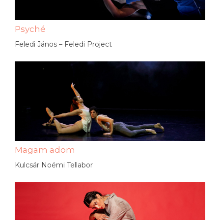
Psyché
Feledi János – Feledi Project
Magam adom
Kulcsár Noémi Tellabor