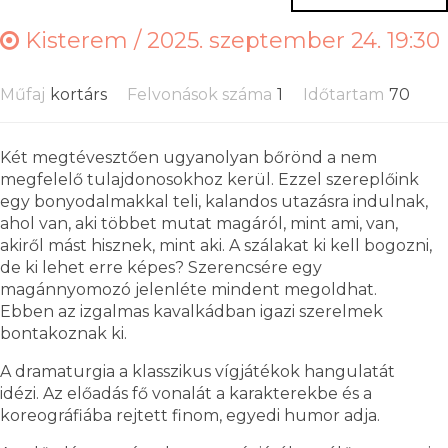
Kisterem /
2025. szeptember 24. 19:30
Műfaj
kortárs
Felvonások száma
1
Időtartam
70
Két megtévesztően ugyanolyan bőrönd a nem
megfelelő tulajdonosokhoz kerül. Ezzel szereplőink
egy bonyodalmakkal teli, kalandos utazásra indulnak,
ahol van, aki többet mutat magáról, mint ami, van,
akiről mást hisznek, mint aki. A szálakat ki kell bogozni,
de ki lehet erre képes? Szerencsére egy
magánnyomozó jelenléte mindent megoldhat.
Ebben az izgalmas kavalkádban igazi szerelmek
bontakoznak ki.
A dramaturgia a klasszikus vígjátékok hangulatát
idézi. Az előadás fő vonalát a karakterekbe és a
koreográfiába rejtett finom, egyedi humor adja.