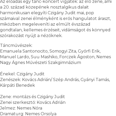
Az előadás egy tánc-koncert vígjáték: az élő zene, ami
a 20. század közepének nosztalgikus dalait
harmonikusan elegyíti Czigány Judit mai, pop
számaival zenei élményként is erős hangulatot áraszt,
miközben megeleveníti az elmúlt évszázad
gondtalan, kellemes érzéseit, vidámságot és könnyed
szórakozást nyújt a nézőknek.
Táncművészek:
Emanuela Santonocito, Somogyi Zita, Győrfi Erik,
Manuel Lardo, Suu Mashiko, Forczek Ágoston, Nemes
Nagy Ágnes Művészeti Szakgimnázium
Énekel: Czigány Judit
Zenészek: Kovács Adrián/ Szép András, Gyányi Tamás,
Kárpáti Benedek
Zene: montázs és Czigány Judit
Zenei szerkesztő: Kovács Adrián
Jelmez: Nemes Nóra
Dramaturg: Nemes Orsolya