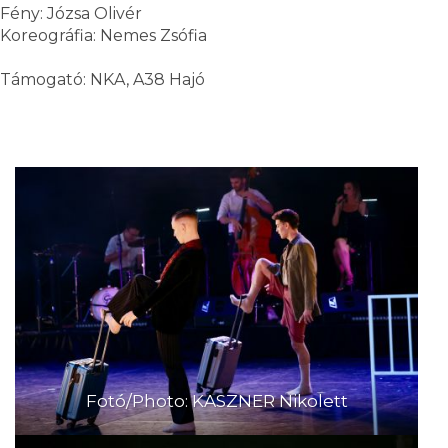
Fény: Józsa Olivér
Koreográfia: Nemes Zsófia
Támogató: NKA, A38 Hajó
Fotó/Photo: KASZNER Nikolett