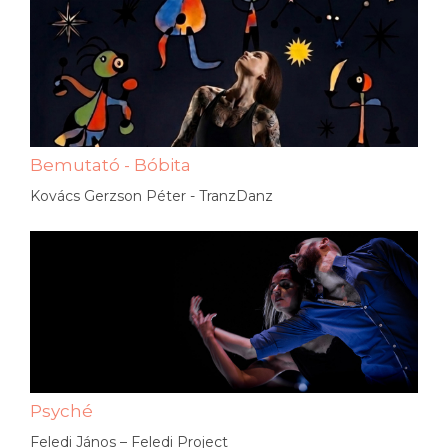
Bemutató - Bóbita
Kovács Gerzson Péter - TranzDanz
Psyché
Feledi János – Feledi Project