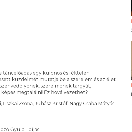
 táncelőadás egy különös és féktelen
ett küzdelmét mutatja be a szerelem és az élet
lki szenvedélyének, szerelmének tárgyát,
n képes megtalálni! Ez hová vezethet?
 Liszkai Zsófia, Juhász Kristóf, Nagy Csaba Mátyás
ozó Gyula - díjas