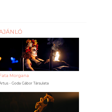
AJÁNLÓ
Fata Morgana
Artus - Goda Gábor Társulata