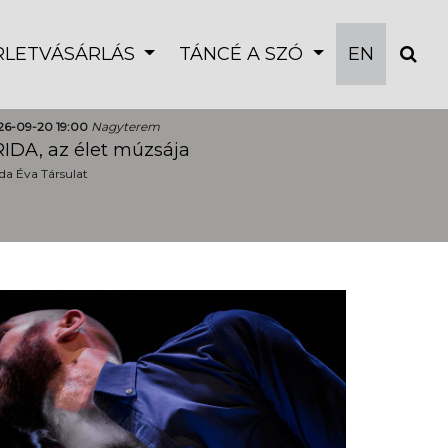
ÉRLETVÁSÁRLÁS
TÁNCÉ A SZÓ
EN
26-09-20 19:00
Nagyterem
IDA, az élet múzsája
a Éva Társulat