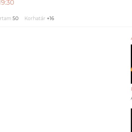
19:30
artam
50
Korhatár
+16