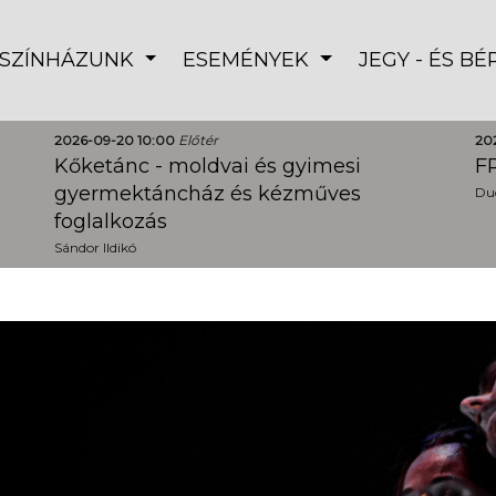
SZÍNHÁZUNK
ESEMÉNYEK
JEGY - ÉS B
2026-09-20 10:00
Előtér
20
Kőketánc - moldvai és gyimesi
FR
gyermektáncház és kézműves
Dud
foglalkozás
Sándor Ildikó