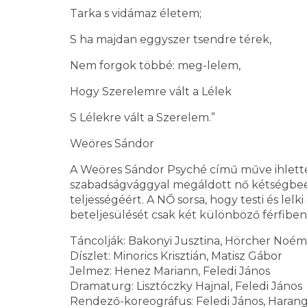
Tarka s vidámaz életem;
S ha majdan eggyszer tsendre térek,
Nem forgok többé: meg-lelem,
Hogy Szerelemre vált a Lélek
S Lélekre vált a Szerelem.”
Weöres Sándor
A Weöres Sándor Psyché című műve ihlette
szabadságvággyal megáldott nő kétségbees
teljességéért. A NŐ sorsa, hogy testi és le
beteljesülését csak két különböző férfibe
Táncolják: Bakonyi Jusztina, Hörcher Noémi,
Díszlet: Minorics Krisztián, Matisz Gábor
Jelmez: Henez Mariann, Feledi János
Dramaturg: Lisztóczky Hajnal, Feledi János
Rendező-koreográfus: Feledi János, Harang