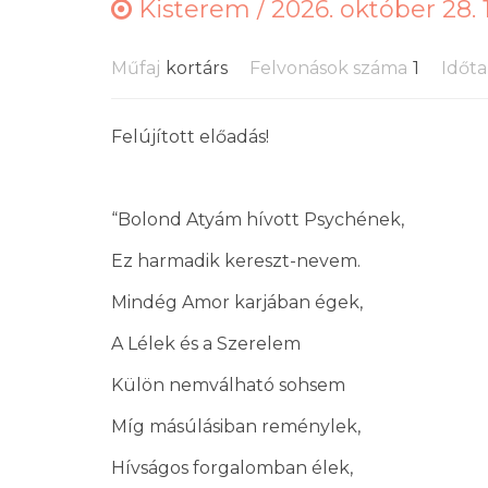
Kisterem /
2026. október 28. 
Műfaj
kortárs
Felvonások száma
1
Időt
Felújított előadás!
“Bolond Atyám hívott Psychének,
Ez harmadik kereszt-nevem.
Mindég Amor karjában égek,
A Lélek és a Szerelem
Külön nemválható sohsem
Míg másúlásiban reménylek,
Hívságos forgalomban élek,