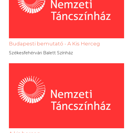
Budapesti bemutató - A Kis Herceg
Székesfehérvári Balett Színház