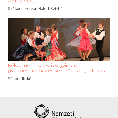
A kis herceg
Székesfehérvári Balett Színház
Kőketánc - moldvai és gyimesi
gyermektáncház és kézműves foglalkozás
Sándor Ildikó