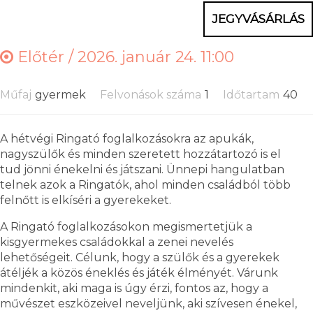
JEGYVÁSÁRLÁS
Előtér /
2026. január 24. 11:00
Műfaj
gyermek
Felvonások száma
1
Időtartam
40
A hétvégi Ringató foglalkozásokra az apukák,
nagyszülők és minden szeretett hozzátartozó is el
tud jönni énekelni és játszani. Ünnepi hangulatban
telnek azok a Ringatók, ahol minden családból több
felnőtt is elkíséri a gyerekeket.
A Ringató foglalkozásokon megismertetjük a
kisgyermekes családokkal a zenei nevelés
lehetőségeit. Célunk, hogy a szülők és a gyerekek
átéljék a közös éneklés és játék élményét. Várunk
mindenkit, aki maga is úgy érzi, fontos az, hogy a
művészet eszközeivel neveljünk, aki szívesen énekel,