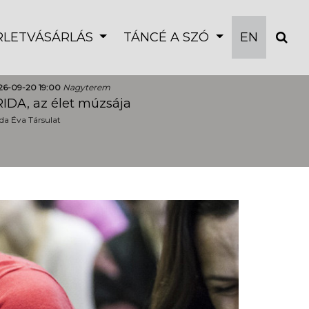
ÉRLETVÁSÁRLÁS
TÁNCÉ A SZÓ
EN
26-09-20 19:00
Nagyterem
IDA, az élet múzsája
a Éva Társulat