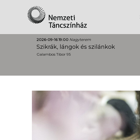
2026-09-16 19:00
Nagyterem
Szikrák, lángok és szilánkok
Galambos Tibor 95