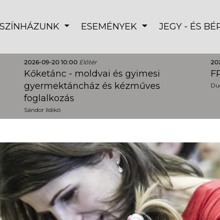
SZÍNHÁZUNK
ESEMÉNYEK
JEGY - ÉS B
2026-09-20 10:00
Előtér
20
Kőketánc - moldvai és gyimesi
FR
gyermektáncház és kézműves
Dud
foglalkozás
Sándor Ildikó