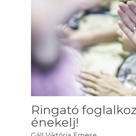
Ringató foglalkoz
énekelj!
Gáll Viktória Emese