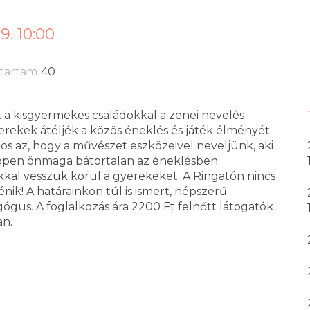
9. 10:00
tartam
40
a kisgyermekes családokkal a zenei nevelés
erekek átéljék a közös éneklés és játék élményét.
tos az, hogy a művészet eszközeivel neveljünk, aki
 éppen önmaga bátortalan az éneklésben.
ékkal vesszük körül a gyerekeket. A Ringatón nincs
nik! A határainkon túl is ismert, népszerű
gus. A foglalkozás ára 2200 Ft felnőtt látogatók
an.