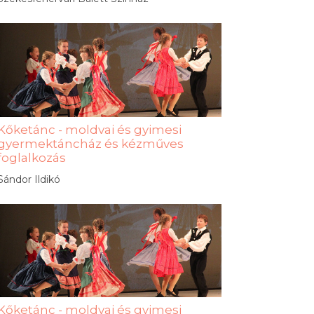
Kőketánc - moldvai és gyimesi
gyermektáncház és kézműves
foglalkozás
Sándor Ildikó
Kőketánc - moldvai és gyimesi