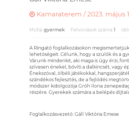
Kamaraterem /
2023. május 1
Műfaj
gyermek
Felvonások száma
1
Idő
A Ringató foglalkozásokon megismertetjük 
lehetőségeit. Célunk, hogy a szülők és a gy
Várunk mindenkit, aki maga is úgy érzi, fon
szívesen énekel, bővíti a dalkincsét, vagy
Énekszóval, ölbéli játékokkal, hangszerját
szándékos fejlesztés, de a fejlődés megtörté
módszer kidolgozója Gróh Ilona zenepedagó
részére. Gyerekek számára a belépés díjtal
Foglalkozásvezető: Gáll Viktória Emese