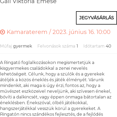
Gáll Viktória Emese
JEGYVÁSÁRLÁS
Kamaraterem /
2023. június 16. 10:00
Műfaj
gyermek
Felvonások száma
1
Időtartam
40
A Ringató foglalkozásokon megismertetjük a
kisgyermekes családokkal a zenei nevelés
lehetőségeit. Célunk, hogy a szülők és a gyerekek
átéljék a közös éneklés és játék élményét. Várunk
mindenkit, aki maga is úgy érzi, fontos az, hogy a
művészet eszközeivel neveljünk, aki szívesen énekel,
bővíti a dalkincsét, vagy éppen önmaga bátortalan az
éneklésben. Énekszóval, ölbéli játékokkal,
hangszerjátékkal vesszük körül a gyerekeket. A
Ringatón nincs szándékos fejlesztés, de a fejlődés