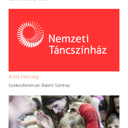
A kis herceg
Székesfehérvári Balett Színház