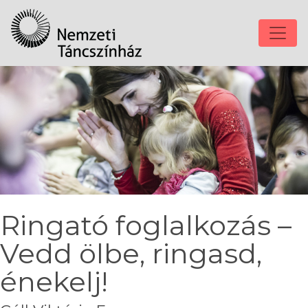
Ringató foglalkozás –
Vedd ölbe, ringasd,
énekelj!