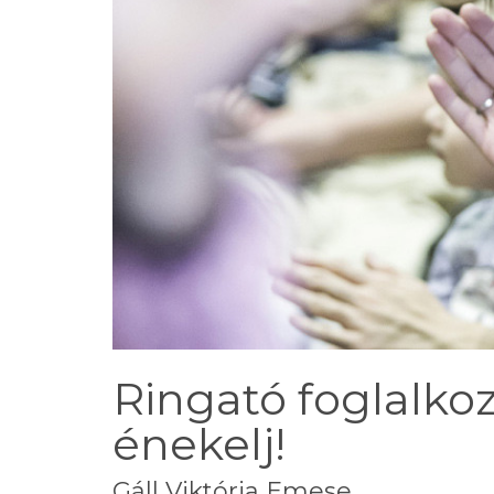
Ringató foglalkoz
énekelj!
Gáll Viktória Emese