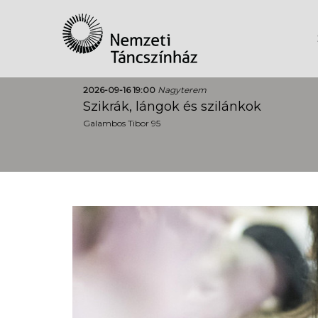
2026-09-16 19:00
Nagyterem
Szikrák, lángok és szilánkok
Galambos Tibor 95