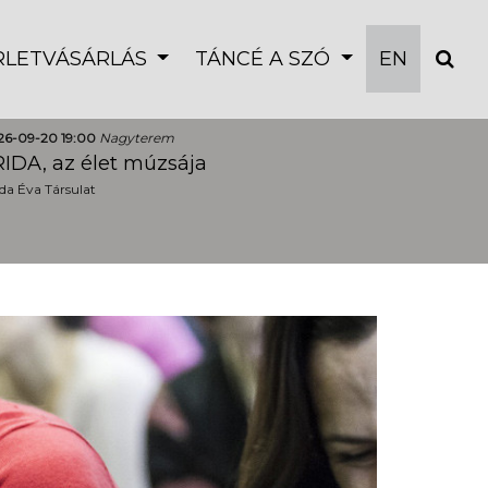
ÉRLETVÁSÁRLÁS
TÁNCÉ A SZÓ
EN
26-09-20 19:00
Nagyterem
IDA, az élet múzsája
a Éva Társulat