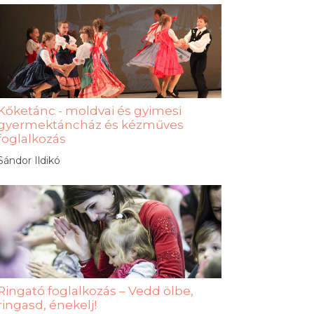
Kőketánc - moldvai és gyimesi
gyermektáncház és kézműves
foglalkozás
Sándor Ildikó
Ringató foglalkozás – Vedd ölbe,
ringasd, énekelj!