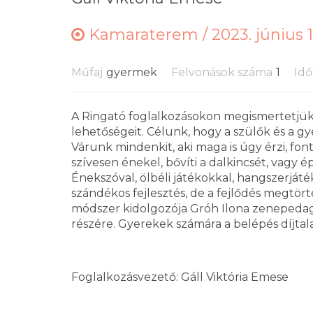
Kamaraterem /
2023. június 1
Műfaj
gyermek
Felvonások száma
1
Idő
A Ringató foglalkozásokon megismertetjük 
lehetőségeit. Célunk, hogy a szülők és a gy
Várunk mindenkit, aki maga is úgy érzi, fon
szívesen énekel, bővíti a dalkincsét, vagy
Énekszóval, ölbéli játékokkal, hangszerját
szándékos fejlesztés, de a fejlődés megtörté
módszer kidolgozója Gróh Ilona zenepedagó
részére. Gyerekek számára a belépés díjtal
Foglalkozásvezető: Gáll Viktória Emese