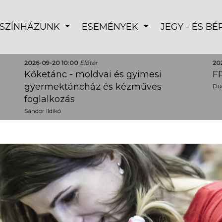
SZÍNHÁZUNK
ESEMÉNYEK
JEGY - ÉS B
2026-09-20 10:00
Előtér
20
Kőketánc - moldvai és gyimesi
FR
gyermektáncház és kézműves
Dud
foglalkozás
Sándor Ildikó