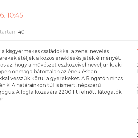
6. 10:45
tartam
40
a kisgyermekes családokkal a zenei nevelés
erekek átéljék a közös éneklés és játék élményét.
tos az, hogy a művészet eszközeivel neveljünk, aki
 éppen önmaga bátortalan az éneklésben.
ékkal vesszük körül a gyerekeket. A Ringatón nincs
nik! A határainkon túl is ismert, népszerű
gus. A foglalkozás ára 2200 Ft felnőtt látogatók
an.