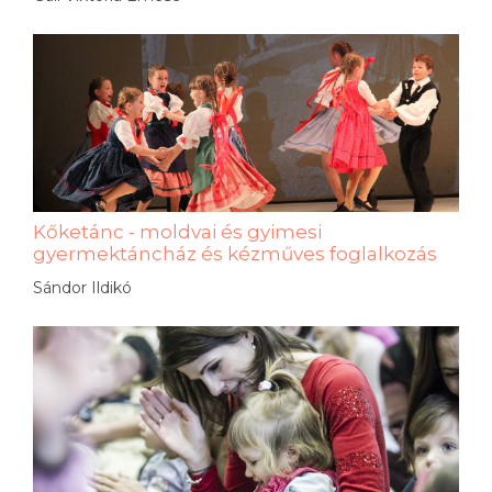
Kőketánc - moldvai és gyimesi
gyermektáncház és kézműves foglalkozás
Sándor Ildikó