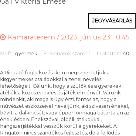
Gáll Viktória Emese
JEGYVÁSÁRLÁS
Kamaraterem /
2023. június 23. 10:45
Műfaj
gyermek
Felvonások száma
1
Időtartam
40
A Ringató foglalkozásokon megismertetjük a
kisgyermekes családokkal a zenei nevelés
lehetőségeit. Célunk, hogy a szülők és a gyerekek
átéljék a közös éneklés és játék élményét. Várunk
mindenkit, aki maga is úgy érzi, fontos az, hogy a
művészet eszközeivel neveljünk, aki szívesen énekel,
bővíti a dalkincsét, vagy éppen önmaga bátortalan az
éneklésben. Énekszóval, ölbéli játékokkal,
hangszerjátékkal vesszük körül a gyerekeket. A
Ringatón nincs szándékos fejlesztés, de a fejlődés