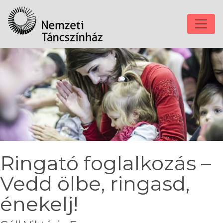
Ringató foglalkozás –
Vedd ölbe, ringasd,
énekelj!