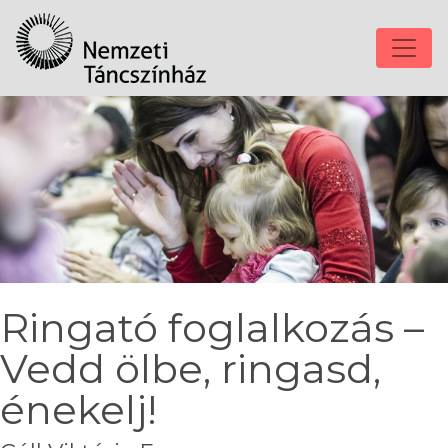
Ringató foglalkozás –
Vedd ölbe, ringasd,
énekelj!