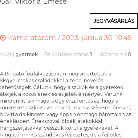
Gáll Viktória Emese
JEGYVÁSÁRLÁS
Kamaraterem /
2023. június 30. 10:45
Műfaj
gyermek
Felvonások száma
1
Időtartam
40
A Ringató foglalkozásokon megismertetjük a
kisgyermekes családokkal a zenei nevelés
lehetőségeit. Célunk, hogy a szülők és a gyerekek
átéljék a közös éneklés és játék élményét. Várunk
mindenkit, aki maga is úgy érzi, fontos az, hogy a
művészet eszközeivel neveljünk, aki szívesen énekel,
bővíti a dalkincsét, vagy éppen önmaga bátortalan az
éneklésben. Énekszóval, ölbéli játékokkal,
hangszerjátékkal vesszük körül a gyerekeket. A
Ringatón nincs szándékos fejlesztés, de a fejlődés