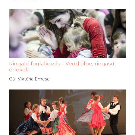
Ringató foglalkozás – Vedd ölbe, ringasd,
énekelj!
Gáll Viktória Emese