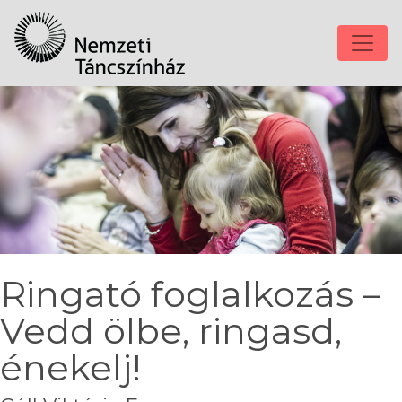
Ringató foglalkozás –
Vedd ölbe, ringasd,
énekelj!