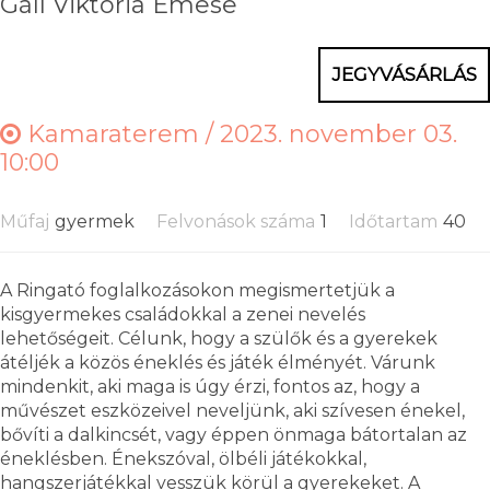
Gáll Viktória Emese
JEGYVÁSÁRLÁS
Kamaraterem /
2023. november 03.
10:00
Műfaj
gyermek
Felvonások száma
1
Időtartam
40
A Ringató foglalkozásokon megismertetjük a
kisgyermekes családokkal a zenei nevelés
lehetőségeit. Célunk, hogy a szülők és a gyerekek
átéljék a közös éneklés és játék élményét. Várunk
mindenkit, aki maga is úgy érzi, fontos az, hogy a
művészet eszközeivel neveljünk, aki szívesen énekel,
bővíti a dalkincsét, vagy éppen önmaga bátortalan az
éneklésben. Énekszóval, ölbéli játékokkal,
hangszerjátékkal vesszük körül a gyerekeket. A