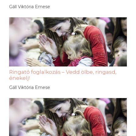
Gáll Viktória Emese
Ringató foglalkozás – Vedd ölbe, ringasd,
énekelj!
Gáll Viktória Emese