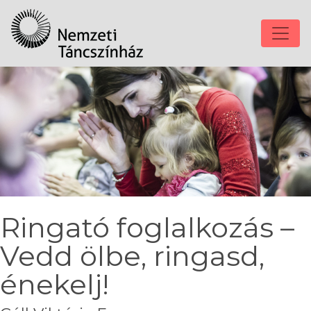
Ringató foglalkozás –
Vedd ölbe, ringasd,
énekelj!