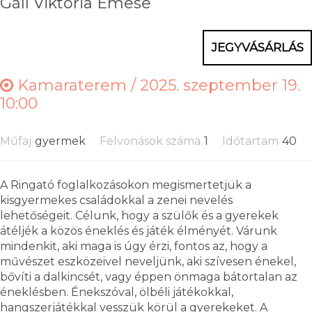
Gáll Viktória Emese
JEGYVÁSÁRLÁS
Kamaraterem /
2025. szeptember 19.
10:00
Műfaj
gyermek
Felvonások száma
1
Időtartam
40
A Ringató foglalkozásokon megismertetjük a
kisgyermekes családokkal a zenei nevelés
lehetőségeit. Célunk, hogy a szülők és a gyerekek
átéljék a közös éneklés és játék élményét. Várunk
mindenkit, aki maga is úgy érzi, fontos az, hogy a
művészet eszközeivel neveljünk, aki szívesen énekel,
bővíti a dalkincsét, vagy éppen önmaga bátortalan az
éneklésben. Énekszóval, ölbéli játékokkal,
hangszerjátékkal vesszük körül a gyerekeket. A