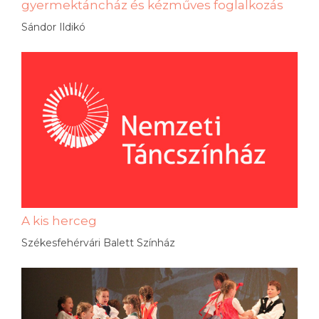
gyermektáncház és kézműves foglalkozás
Sándor Ildikó
A kis herceg
Székesfehérvári Balett Színház