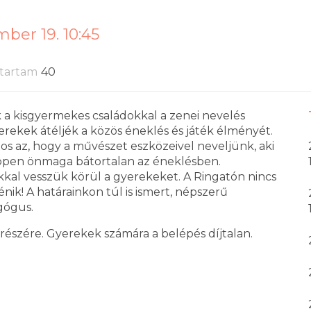
ber 19. 10:45
tartam
40
a kisgyermekes családokkal a zenei nevelés
erekek átéljék a közös éneklés és játék élményét.
tos az, hogy a művészet eszközeivel neveljünk, aki
 éppen önmaga bátortalan az éneklésben.
ékkal vesszük körül a gyerekeket. A Ringatón nincs
nik! A határainkon túl is ismert, népszerű
gógus.
 részére. Gyerekek számára a belépés díjtalan.