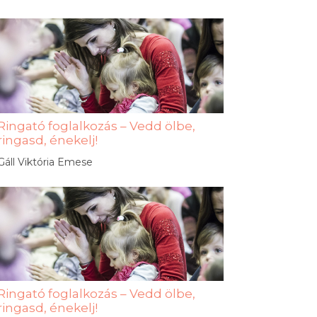
Ringató foglalkozás – Vedd ölbe,
ringasd, énekelj!
Gáll Viktória Emese
Ringató foglalkozás – Vedd ölbe,
ringasd, énekelj!