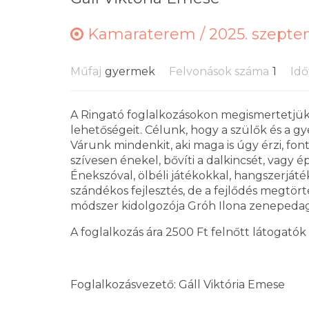
Kamaraterem /
2025. szeptem
Műfaj
gyermek
Felvonások száma
1
Idő
A Ringató foglalkozásokon megismertetjük 
lehetőségeit. Célunk, hogy a szülők és a gy
Várunk mindenkit, aki maga is úgy érzi, fon
szívesen énekel, bővíti a dalkincsét, vagy
Énekszóval, ölbéli játékokkal, hangszerját
szándékos fejlesztés, de a fejlődés megtörté
módszer kidolgozója Gróh Ilona zenepeda
A foglalkozás ára 2500 Ft felnőtt látogatók
Foglalkozásvezető: Gáll Viktória Emese