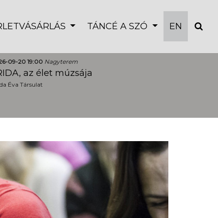
ÉRLETVÁSÁRLÁS
TÁNCÉ A SZÓ
EN
26-09-20 19:00
Nagyterem
IDA, az élet múzsája
a Éva Társulat