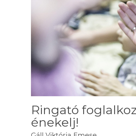
Ringató foglalkoz
énekelj!
Gáll Viktória Emese