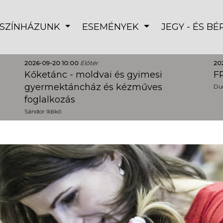
SZÍNHÁZUNK
ESEMÉNYEK
JEGY - ÉS B
2026-09-20 10:00
Előtér
20
Kőketánc - moldvai és gyimesi
FR
gyermektáncház és kézműves
Dud
foglalkozás
Sándor Ildikó