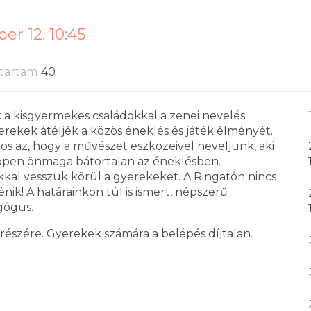
er 12. 10:45
tartam
40
a kisgyermekes családokkal a zenei nevelés
erekek átéljék a közös éneklés és játék élményét.
tos az, hogy a művészet eszközeivel neveljünk, aki
 éppen önmaga bátortalan az éneklésben.
ékkal vesszük körül a gyerekeket. A Ringatón nincs
nik! A határainkon túl is ismert, népszerű
gógus.
 részére. Gyerekek számára a belépés díjtalan.