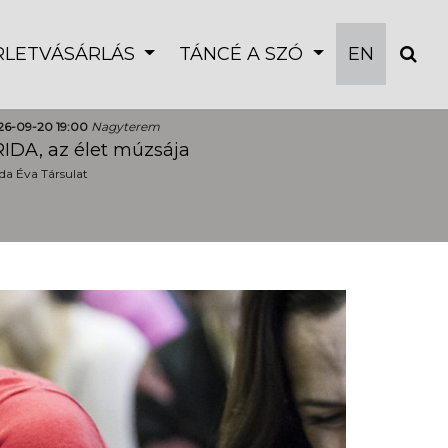
ÉRLETVÁSÁRLÁS
TÁNCÉ A SZÓ
EN
26-09-20 19:00
Nagyterem
IDA, az élet múzsája
a Éva Társulat