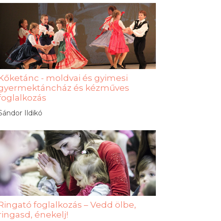
Kőketánc - moldvai és gyimesi
gyermektáncház és kézműves
foglalkozás
Sándor Ildikó
Ringató foglalkozás – Vedd ölbe,
ringasd, énekelj!