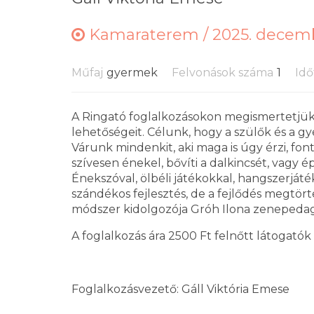
Kamaraterem /
2025. decemb
Műfaj
gyermek
Felvonások száma
1
Idő
A Ringató foglalkozásokon megismertetjük 
lehetőségeit. Célunk, hogy a szülők és a gy
Várunk mindenkit, aki maga is úgy érzi, fon
szívesen énekel, bővíti a dalkincsét, vagy
Énekszóval, ölbéli játékokkal, hangszerját
szándékos fejlesztés, de a fejlődés megtörté
módszer kidolgozója Gróh Ilona zenepeda
A foglalkozás ára 2500 Ft felnőtt látogatók
Foglalkozásvezető: Gáll Viktória Emese