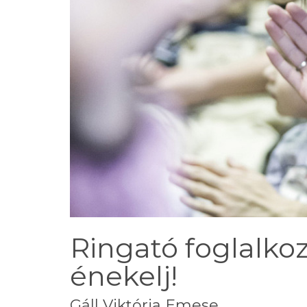
Ringató foglalkoz
énekelj!
Gáll Viktória Emese