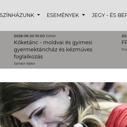
SZÍNHÁZUNK
ESEMÉNYEK
JEGY - ÉS B
2026-09-20 10:00
Előtér
20
Kőketánc - moldvai és gyimesi
FR
gyermektáncház és kézműves
Dud
foglalkozás
Sándor Ildikó