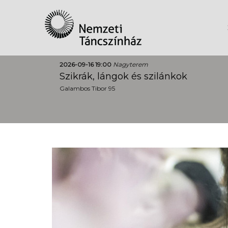
2026-09-16 19:00
Nagyterem
Szikrák, lángok és szilánkok
Galambos Tibor 95