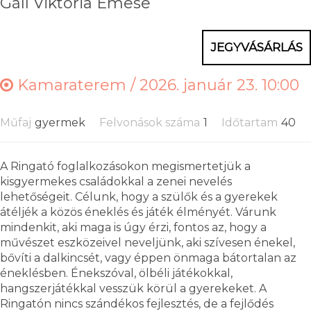
Gáll Viktória Emese
JEGYVÁSÁRLÁS
Kamaraterem /
2026. január 23. 10:00
Műfaj
gyermek
Felvonások száma
1
Időtartam
40
A Ringató foglalkozásokon megismertetjük a
kisgyermekes családokkal a zenei nevelés
lehetőségeit. Célunk, hogy a szülők és a gyerekek
átéljék a közös éneklés és játék élményét. Várunk
mindenkit, aki maga is úgy érzi, fontos az, hogy a
művészet eszközeivel neveljünk, aki szívesen énekel,
bővíti a dalkincsét, vagy éppen önmaga bátortalan az
éneklésben. Énekszóval, ölbéli játékokkal,
hangszerjátékkal vesszük körül a gyerekeket. A
Ringatón nincs szándékos fejlesztés, de a fejlődés