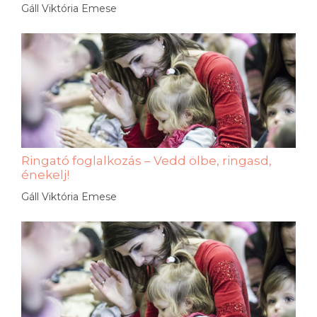
Gáll Viktória Emese
Ringató foglalkozás – Vedd ölbe, ringasd,
énekelj!
Gáll Viktória Emese