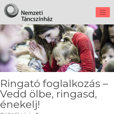
Ringató foglalkozás –
Vedd ölbe, ringasd,
énekelj!