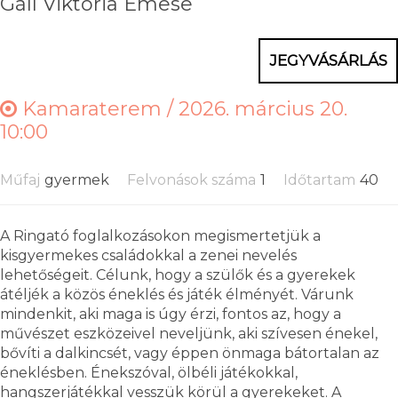
Gáll Viktória Emese
JEGYVÁSÁRLÁS
Kamaraterem /
2026. március 20.
10:00
Műfaj
gyermek
Felvonások száma
1
Időtartam
40
A Ringató foglalkozásokon megismertetjük a
kisgyermekes családokkal a zenei nevelés
lehetőségeit. Célunk, hogy a szülők és a gyerekek
átéljék a közös éneklés és játék élményét. Várunk
mindenkit, aki maga is úgy érzi, fontos az, hogy a
művészet eszközeivel neveljünk, aki szívesen énekel,
bővíti a dalkincsét, vagy éppen önmaga bátortalan az
éneklésben. Énekszóval, ölbéli játékokkal,
hangszerjátékkal vesszük körül a gyerekeket. A