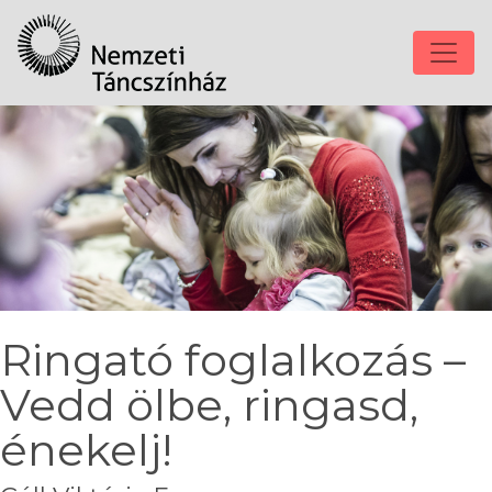
Ringató foglalkozás –
Vedd ölbe, ringasd,
énekelj!