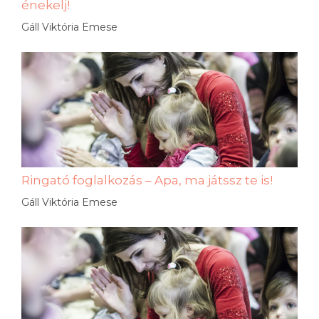
énekelj!
Gáll Viktória Emese
Ringató foglalkozás – Apa, ma játssz te is!
Gáll Viktória Emese