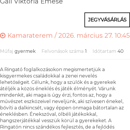
Gáll Viktória Emese
JEGYVÁSÁRLÁS
Kamaraterem /
2026. március 27. 10:45
Műfaj
gyermek
Felvonások száma
1
Időtartam
40
A Ringató foglalkozásokon megismertetjük a
kisgyermekes családokkal a zenei nevelés
lehetőségeit. Célunk, hogy a szülők és a gyerekek
átéljék a közös éneklés és játék élményét. Várunk
mindenkit, aki maga is úgy érzi, fontos az, hogy a
művészet eszközeivel neveljünk, aki szívesen énekel,
bővíti a dalkincsét, vagy éppen önmaga bátortalan az
éneklésben. Énekszóval, ölbéli játékokkal,
hangszerjátékkal vesszük körül a gyerekeket. A
Ringatón nincs szándékos fejlesztés, de a fejlődés