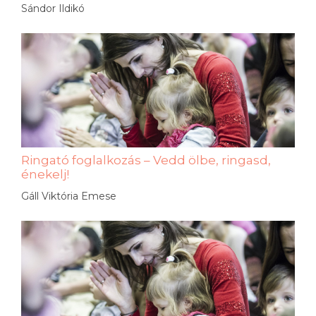
Sándor Ildikó
Ringató foglalkozás – Vedd ölbe, ringasd,
énekelj!
Gáll Viktória Emese