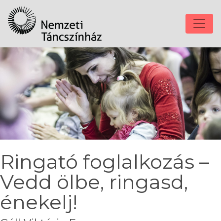
Ringató foglalkozás –
Vedd ölbe, ringasd,
énekelj!