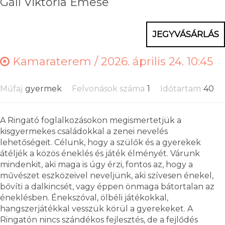
Gáll Viktória Emese
JEGYVÁSÁRLÁS
Kamaraterem /
2026. április 24. 10:45
Műfaj
gyermek
Felvonások száma
1
Időtartam
40
A Ringató foglalkozásokon megismertetjük a
kisgyermekes családokkal a zenei nevelés
lehetőségeit. Célunk, hogy a szülők és a gyerekek
átéljék a közös éneklés és játék élményét. Várunk
mindenkit, aki maga is úgy érzi, fontos az, hogy a
művészet eszközeivel neveljünk, aki szívesen énekel,
bővíti a dalkincsét, vagy éppen önmaga bátortalan az
éneklésben. Énekszóval, ölbéli játékokkal,
hangszerjátékkal vesszük körül a gyerekeket. A
Ringatón nincs szándékos fejlesztés, de a fejlődés