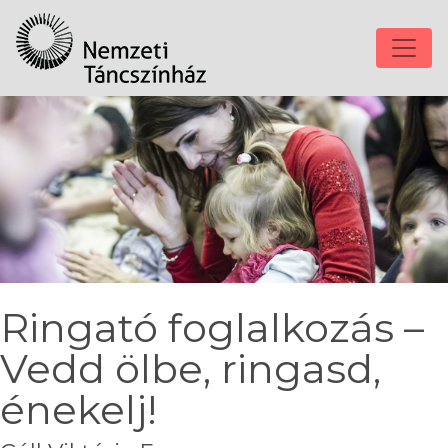
Ringató foglalkozás –
Vedd ölbe, ringasd,
énekelj!