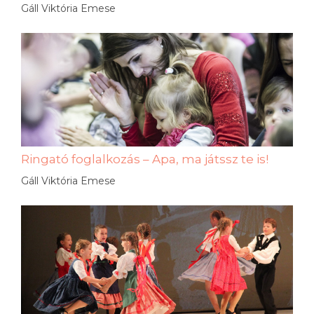
Gáll Viktória Emese
Ringató foglalkozás – Apa, ma játssz te is!
Gáll Viktória Emese