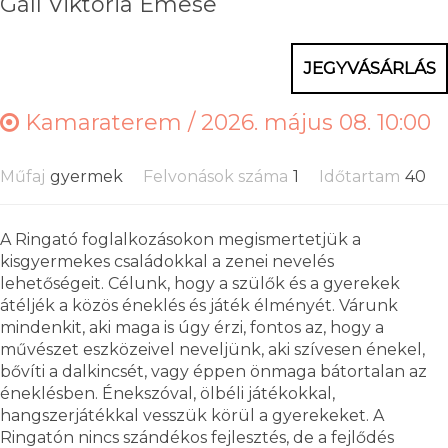
Gáll Viktória Emese
JEGYVÁSÁRLÁS
Kamaraterem /
2026. május 08. 10:00
Műfaj
gyermek
Felvonások száma
1
Időtartam
40
A Ringató foglalkozásokon megismertetjük a
kisgyermekes családokkal a zenei nevelés
lehetőségeit. Célunk, hogy a szülők és a gyerekek
átéljék a közös éneklés és játék élményét. Várunk
mindenkit, aki maga is úgy érzi, fontos az, hogy a
művészet eszközeivel neveljünk, aki szívesen énekel,
bővíti a dalkincsét, vagy éppen önmaga bátortalan az
éneklésben. Énekszóval, ölbéli játékokkal,
hangszerjátékkal vesszük körül a gyerekeket. A
Ringatón nincs szándékos fejlesztés, de a fejlődés