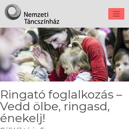
Ringató foglalkozás –
Vedd ölbe, ringasd,
énekelj!