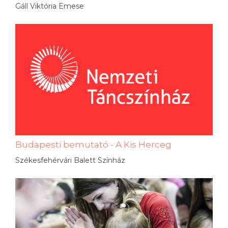
Gáll Viktória Emese
Budapesti bemutató - A Kis Herceg
Székesfehérvári Balett Színház