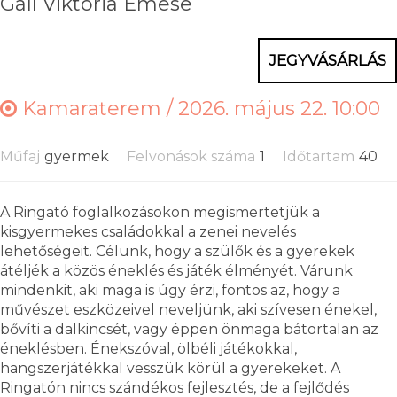
Gáll Viktória Emese
JEGYVÁSÁRLÁS
Kamaraterem /
2026. május 22. 10:00
Műfaj
gyermek
Felvonások száma
1
Időtartam
40
A Ringató foglalkozásokon megismertetjük a
kisgyermekes családokkal a zenei nevelés
lehetőségeit. Célunk, hogy a szülők és a gyerekek
átéljék a közös éneklés és játék élményét. Várunk
mindenkit, aki maga is úgy érzi, fontos az, hogy a
művészet eszközeivel neveljünk, aki szívesen énekel,
bővíti a dalkincsét, vagy éppen önmaga bátortalan az
éneklésben. Énekszóval, ölbéli játékokkal,
hangszerjátékkal vesszük körül a gyerekeket. A
Ringatón nincs szándékos fejlesztés, de a fejlődés