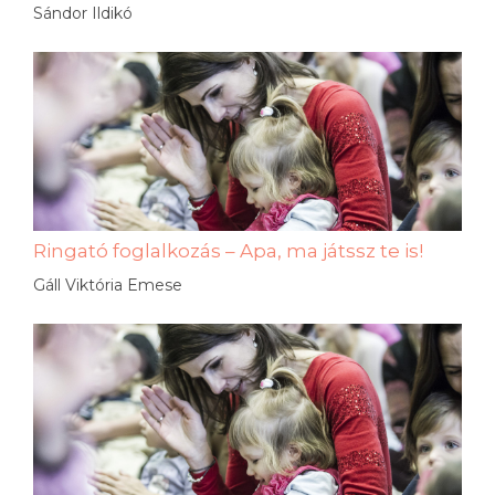
Sándor Ildikó
Ringató foglalkozás – Apa, ma játssz te is!
Gáll Viktória Emese