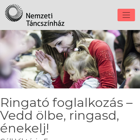
Ringató foglalkozás –
Vedd ölbe, ringasd,
énekelj!