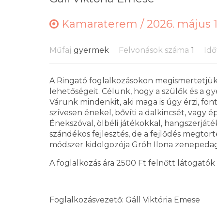
Kamaraterem /
2026. május 1
Műfaj
gyermek
Felvonások száma
1
Idő
A Ringató foglalkozásokon megismertetjük 
lehetőségeit. Célunk, hogy a szülők és a gy
Várunk mindenkit, aki maga is úgy érzi, fon
szívesen énekel, bővíti a dalkincsét, vagy
Énekszóval, ölbéli játékokkal, hangszerját
szándékos fejlesztés, de a fejlődés megtörté
módszer kidolgozója Gróh Ilona zenepeda
A foglalkozás ára 2500 Ft felnőtt látogatók
Foglalkozásvezető: Gáll Viktória Emese