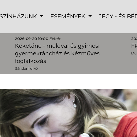
SZÍNHÁZUNK
ESEMÉNYEK
JEGY - ÉS B
2026-09-20 10:00
Előtér
20
Kőketánc - moldvai és gyimesi
FR
gyermektáncház és kézműves
Dud
foglalkozás
Sándor Ildikó