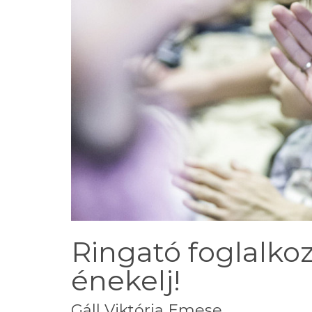
Ringató foglalkoz
énekelj!
Gáll Viktória Emese