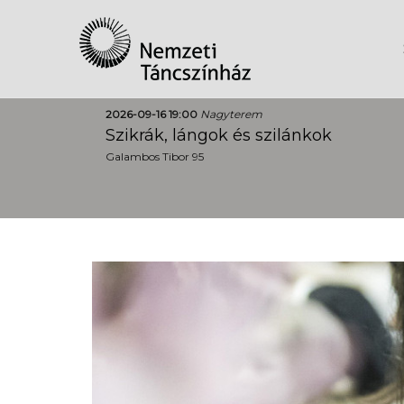
2026-09-16 19:00
Nagyterem
Szikrák, lángok és szilánkok
Galambos Tibor 95