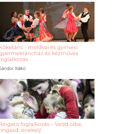
Kőketánc - moldvai és gyimesi
gyermektáncház és kézműves
foglalkozás
Sándor Ildikó
Ringató foglalkozás – Vedd ölbe,
ringasd, énekelj!