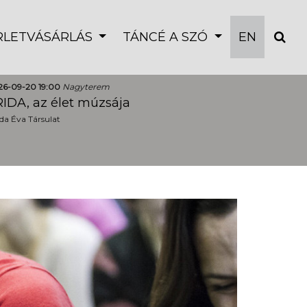
ÉRLETVÁSÁRLÁS
TÁNCÉ A SZÓ
EN
26-09-20 19:00
Nagyterem
IDA, az élet múzsája
a Éva Társulat