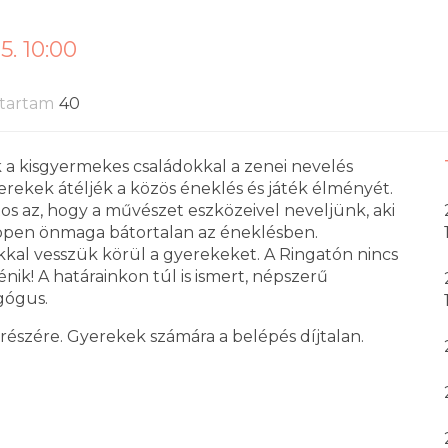
5. 10:00
tartam
40
a kisgyermekes családokkal a zenei nevelés
erekek átéljék a közös éneklés és játék élményét.
tos az, hogy a művészet eszközeivel neveljünk, aki
 éppen önmaga bátortalan az éneklésben.
ékkal vesszük körül a gyerekeket. A Ringatón nincs
nik! A határainkon túl is ismert, népszerű
gógus.
 részére. Gyerekek számára a belépés díjtalan.