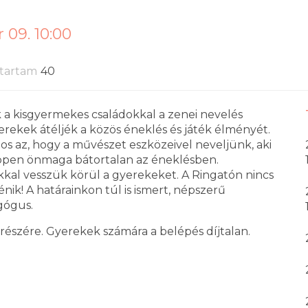
 09. 10:00
tartam
40
a kisgyermekes családokkal a zenei nevelés
erekek átéljék a közös éneklés és játék élményét.
tos az, hogy a művészet eszközeivel neveljünk, aki
 éppen önmaga bátortalan az éneklésben.
ékkal vesszük körül a gyerekeket. A Ringatón nincs
nik! A határainkon túl is ismert, népszerű
gógus.
 részére. Gyerekek számára a belépés díjtalan.