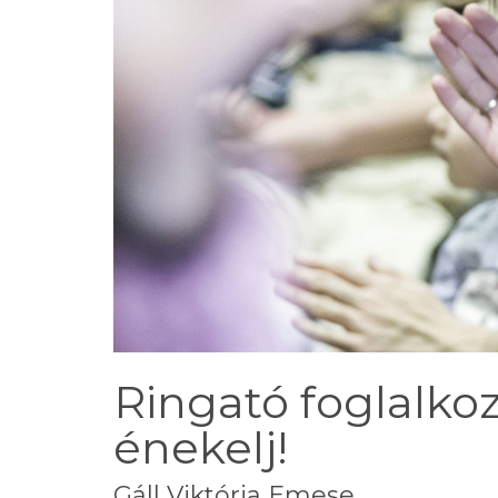
Ringató foglalkoz
énekelj!
Gáll Viktória Emese