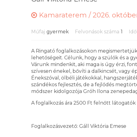
Kamaraterem /
2026. október
Műfaj
gyermek
Felvonások száma
1
Idő
A Ringató foglalkozásokon megismertetjük 
lehetőségeit. Célunk, hogy a szülők és a gy
Várunk mindenkit, aki maga is úgy érzi, fon
szívesen énekel, bővíti a dalkincsét, vagy
Énekszóval, ölbéli játékokkal, hangszerját
szándékos fejlesztés, de a fejlődés megtörté
módszer kidolgozója Gróh Ilona zenepeda
A foglalkozás ára 2500 Ft felnőtt látogatók
Foglalkozásvezető: Gáll Viktória Emese