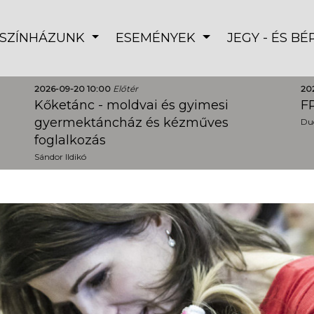
SZÍNHÁZUNK
ESEMÉNYEK
JEGY - ÉS B
2026-09-20 10:00
Előtér
20
Kőketánc - moldvai és gyimesi
FR
gyermektáncház és kézműves
Dud
foglalkozás
Sándor Ildikó