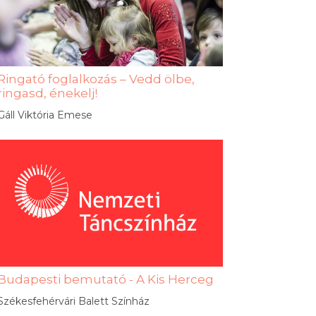
Ringató foglalkozás – Vedd ölbe,
ringasd, énekelj!
Gáll Viktória Emese
Budapesti bemutató - A Kis Herceg
Székesfehérvári Balett Színház