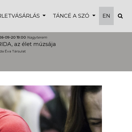
ÉRLETVÁSÁRLÁS
TÁNCÉ A SZÓ
EN
26-09-20 19:00
Nagyterem
IDA, az élet múzsája
a Éva Társulat