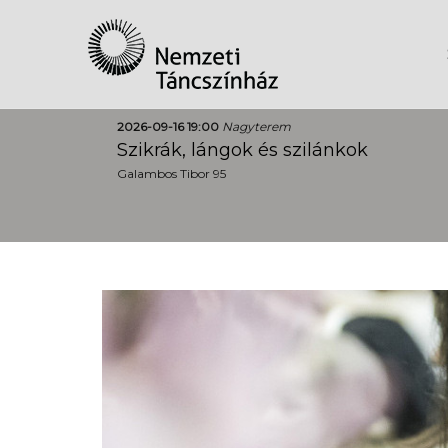
2026-09-16 19:00
Nagyterem
Szikrák, lángok és szilánkok
Galambos Tibor 95