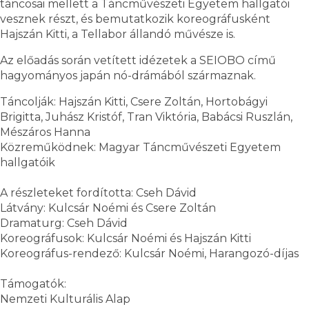
táncosai mellett a Táncművészeti Egyetem hallgatói
vesznek részt, és bemutatkozik koreográfusként
Hajszán Kitti, a Tellabor állandó művésze is.
Az előadás során vetített idézetek a SEIOBO című
hagyományos japán nó-drámából származnak.
Táncolják: Hajszán Kitti, Csere Zoltán, Hortobágyi
Brigitta, Juhász Kristóf, Tran Viktória, Babácsi Ruszlán,
Mészáros Hanna
Közreműködnek: Magyar Táncművészeti Egyetem
hallgatóik
A részleteket fordította: Cseh Dávid
Látvány: Kulcsár Noémi és Csere Zoltán
Dramaturg: Cseh Dávid
Koreográfusok: Kulcsár Noémi és Hajszán Kitti
Koreográfus-rendező: Kulcsár Noémi, Harangozó-díjas
Támogatók:
Nemzeti Kulturális Alap