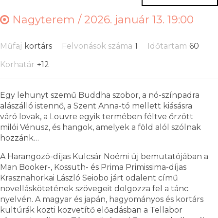
Nagyterem /
2026. január 13. 19:00
Műfaj
kortárs
Felvonások száma
1
Időtartam
60
Korhatár
+12
Egy lehunyt szemű Buddha szobor, a nó-színpadra
alászálló istennő, a Szent Anna-tó mellett kiásásra
váró lovak, a Louvre egyik termében féltve őrzött
milói Vénusz, és hangok, amelyek a föld alól szólnak
hozzánk…
A Harangozó-díjas Kulcsár Noémi új bemutatójában a
Man Booker-, Kossuth- és Prima Primissima-díjas
Krasznahorkai László Seiobo járt odalent című
novelláskötetének szövegeit dolgozza fel a tánc
nyelvén. A magyar és japán, hagyományos és kortárs
kultúrák közti közvetítő előadásban a Tellabor