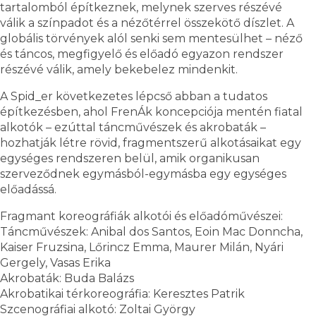
tartalomból építkeznek, melynek szerves részévé
válik a színpadot és a nézőtérrel összekötő díszlet. A
globális törvények alól senki sem mentesülhet – néző
és táncos, megfigyelő és előadó egyazon rendszer
részévé válik, amely bekebelez mindenkit.
A Spid_er következetes lépcső abban a tudatos
építkezésben, ahol FrenÁk koncepciója mentén fiatal
alkotók – ezúttal táncművészek és akrobaták –
hozhatják létre rövid, fragmentszerű alkotásaikat egy
egységes rendszeren belül, amik organikusan
szerveződnek egymásból-egymásba egy egységes
előadássá.
Fragmant koreográfiák alkotói és előadóművészei:
Táncművészek: Anibal dos Santos, Eoin Mac Donncha,
Kaiser Fruzsina, Lőrincz Emma, Maurer Milán, Nyári
Gergely, Vasas Erika
Akrobaták: Buda Balázs
Akrobatikai térkoreográfia: Keresztes Patrik
Szcenográfiai alkotó: Zoltai György