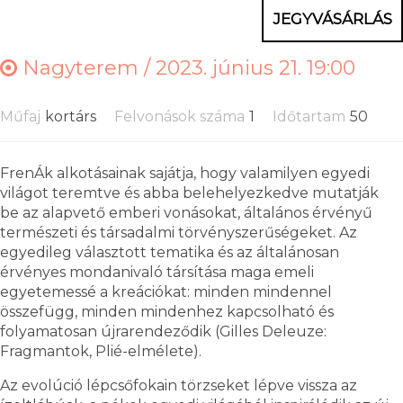
JEGYVÁSÁRLÁS
Nagyterem /
2023. június 21. 19:00
Műfaj
kortárs
Felvonások száma
1
Időtartam
50
FrenÁk alkotásainak sajátja, hogy valamilyen egyedi
világot teremtve és abba belehelyezkedve mutatják
be az alapvető emberi vonásokat, általános érvényű
természeti és társadalmi törvényszerűségeket. Az
egyedileg választott tematika és az általánosan
érvényes mondanivaló társítása maga emeli
egyetemessé a kreációkat: minden mindennel
összefügg, minden mindenhez kapcsolható és
folyamatosan újrarendeződik (Gilles Deleuze:
Fragmantok, Plié-elmélete).
Az evolúció lépcsőfokain törzseket lépve vissza az