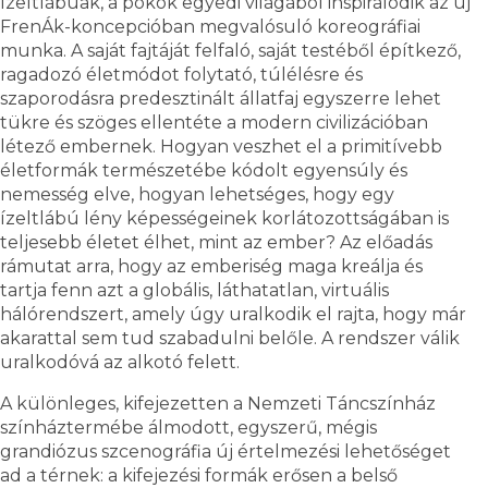
ízeltlábúak, a pókok egyedi világából inspirálódik az új
FrenÁk-koncepcióban megvalósuló koreográfiai
munka. A saját fajtáját felfaló, saját testéből építkező,
ragadozó életmódot folytató, túlélésre és
szaporodásra predesztinált állatfaj egyszerre lehet
tükre és szöges ellentéte a modern civilizációban
létező embernek. Hogyan veszhet el a primitívebb
életformák természetébe kódolt egyensúly és
nemesség elve, hogyan lehetséges, hogy egy
ízeltlábú lény képességeinek korlátozottságában is
teljesebb életet élhet, mint az ember? Az előadás
rámutat arra, hogy az emberiség maga kreálja és
tartja fenn azt a globális, láthatatlan, virtuális
hálórendszert, amely úgy uralkodik el rajta, hogy már
akarattal sem tud szabadulni belőle. A rendszer válik
uralkodóvá az alkotó felett.
A különleges, kifejezetten a Nemzeti Táncszínház
színháztermébe álmodott, egyszerű, mégis
grandiózus szcenográfia új értelmezési lehetőséget
ad a térnek: a kifejezési formák erősen a belső