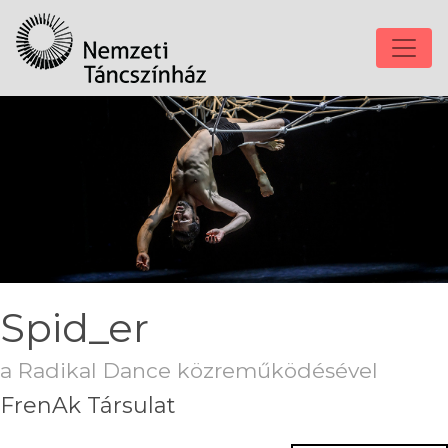
Spid_er
a Radikal Dance közreműködésével
FrenAk Társulat