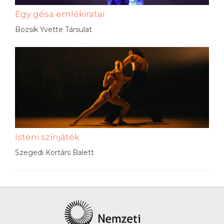
Egy gésa emlékiratai
Bozsik Yvette Társulat
Isteni színjáték
Szegedi Kortárs Balett