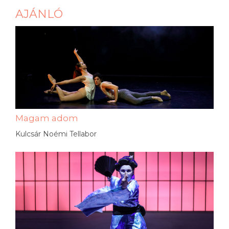
AJÁNLÓ
Magam adom
Kulcsár Noémi Tellabor