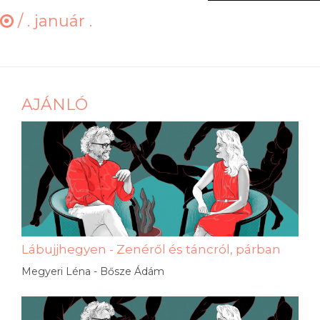
/
. január .
AJÁNLÓ
Lábujjhegyen - Zenéről és táncról, párban
Megyeri Léna - Bősze Ádám