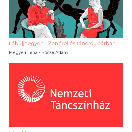
Lábujjhegyen - Zenéről és táncról, párban
Megyeri Léna - Bősze Ádám