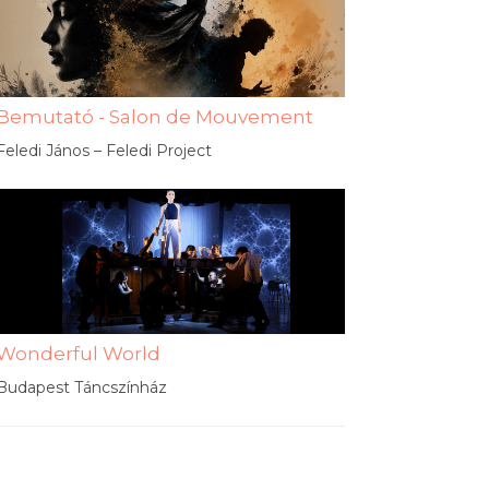
Bemutató - Salon de Mouvement
Feledi János – Feledi Project
Wonderful World
Budapest Táncszínház