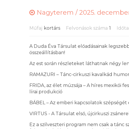
Nagyterem /
2025. december 
Műfaj
kortárs
Felvonások száma
1
Időt
A Duda Éva Társulat előadásainak legszebb p
összeállításban!
Az est során részleteket láthatnak négy l
RAMAZURI – Tánc-cirkuszi kavalkád humorr
FRIDA, az élet múzsája – A híres mexikói f
lírai produkció
BÁBEL – Az emberi kapcsolatok szépségét 
VIRTUS - A Társulat első, újcirkuszi zsáne
Ez a szilveszteri program nem csak a tánc