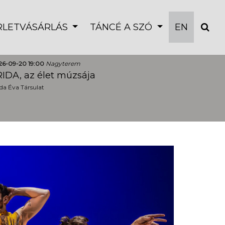
ÉRLETVÁSÁRLÁS
TÁNCÉ A SZÓ
EN
26-09-20 19:00
Nagyterem
IDA, az élet múzsája
a Éva Társulat