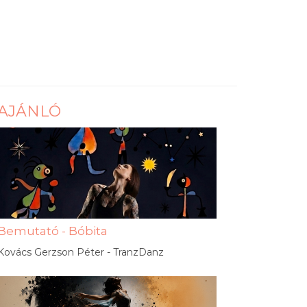
AJÁNLÓ
Bemutató - Bóbita
Kovács Gerzson Péter - TranzDanz