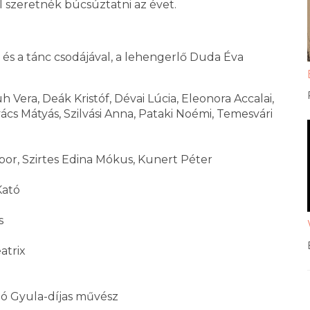
 szeretnék búcsúztatni az évet.
és a tánc csodájával, a lehengerlő Duda Éva
era, Deák Kristóf, Dévai Lúcia, Eleonora Accalai,
s Mátyás, Szilvási Anna, Pataki Noémi, Temesvári
ibor, Szirtes Edina Mókus, Kunert Péter
Kató
s
atrix
ó Gyula-díjas művész