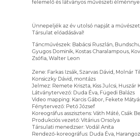
felemelő és látványos művészeti élménnyel
Ünnepeljék az év utolsó napját a művészet 
Társulat előadásával!
Táncművészek: Babácsi Ruszlán, Bundschuh V
Gyugos Dominik, Kostas Charalampous, Kovác
Zsófia, Walter Leon
Zene: Farkas Izsák, Szarvas Dávid, Molnár T
Konsiczky Dávid, montázs
Jelmez: Remete Kriszta, Kiss Julcsi, Huszár 
Látványtervező: Duda Éva, Fügedi Balázs
Video mapping: Karcis Gábor, Fekete Mátyá
Fénytervező: Pető József
Koreográfus asszisztens: Váth Máté, Csák Be
Produkciós vezető: Vitárius Orsolya
Társulati menedzser: Vodál Anita
Rendező-koreográfus: Duda Éva, Harangoz