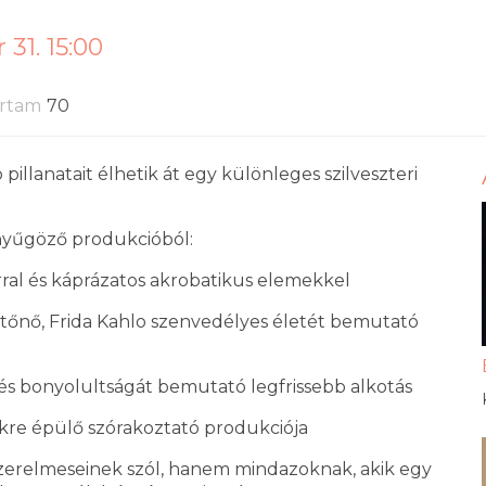
31. 15:00
artam
70
illanatait élhetik át egy különleges szilveszteri
enyűgöző produkcióból:
al és káprázatos akrobatikus elemekkel
estőnő, Frida Kahlo szenvedélyes életét bemutató
és bonyolultságát bemutató legfrissebb alkotás
rekre épülő szórakoztató produkciója
 szerelmeseinek szól, hanem mindazoknak, akik egy