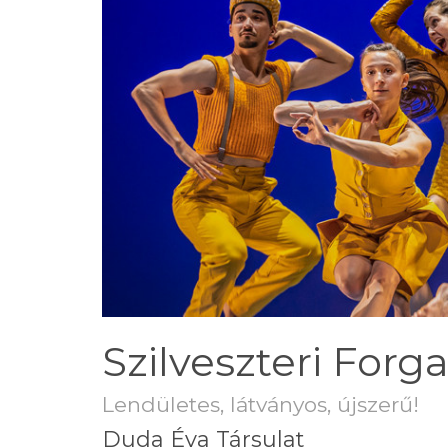
Szilveszteri Forg
Lendületes, látványos, újszerű!
Duda Éva Társulat