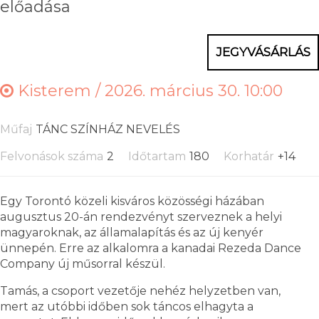
előadása
JEGYVÁSÁRLÁS
Kisterem /
2026. március 30. 10:00
Műfaj
TÁNC SZÍNHÁZ NEVELÉS
Felvonások száma
2
Időtartam
180
Korhatár
+14
Egy Torontó közeli kisváros közösségi házában
augusztus 20-án rendezvényt szerveznek a helyi
magyaroknak, az államalapítás és az új kenyér
ünnepén. Erre az alkalomra a kanadai Rezeda Dance
Company új műsorral készül.
Tamás, a csoport vezetője nehéz helyzetben van,
mert az utóbbi időben sok táncos elhagyta a