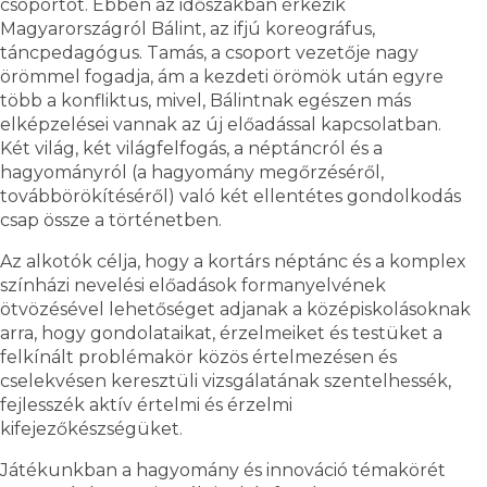
csoportot. Ebben az időszakban érkezik
Magyarországról Bálint, az ifjú koreográfus,
táncpedagógus. Tamás, a csoport vezetője nagy
örömmel fogadja, ám a kezdeti örömök után egyre
több a konfliktus, mivel, Bálintnak egészen más
elképzelései vannak az új előadással kapcsolatban.
Két világ, két világfelfogás, a néptáncról és a
hagyományról (a hagyomány megőrzéséről,
továbbörökítéséről) való két ellentétes gondolkodás
csap össze a történetben.
Az alkotók célja, hogy a kortárs néptánc és a komplex
színházi nevelési előadások formanyelvének
ötvözésével lehetőséget adjanak a középiskolásoknak
arra, hogy gondolataikat, érzelmeiket és testüket a
felkínált problémakör közös értelmezésen és
cselekvésen keresztüli vizsgálatának szentelhessék,
fejlesszék aktív értelmi és érzelmi
kifejezőkészségüket.
Játékunkban a hagyomány és innováció témakörét