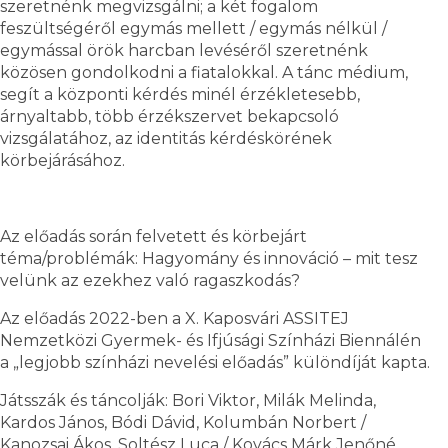
szeretnénk megvizsgálni; a két fogalom
feszültségéről egymás mellett / egymás nélkül /
egymással örök harcban levéséről szeretnénk
közösen gondolkodni a fiatalokkal. A tánc médium,
segít a központi kérdés minél érzékletesebb,
árnyaltabb, több érzékszervet bekapcsoló
vizsgálatához, az identitás kérdéskörének
körbejárásához.
Az előadás során felvetett és körbejárt
téma/problémák: Hagyomány és innováció – mit tesz
velünk az ezekhez való ragaszkodás?
Az előadás 2022-ben a X. Kaposvári ASSITEJ
Nemzetközi Gyermek- és Ifjúsági Színházi Biennálén
a „legjobb színházi nevelési előadás” különdíját kapta.
Játsszák és táncolják: Bori Viktor, Milák Melinda,
Kardos János, Bódi Dávid, Kolumbán Norbert /
Kanozsai Ákos, Soltész Luca / Kovács Márk Jenőné,