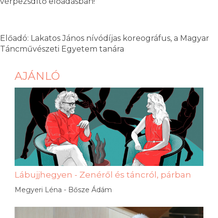
vérpezsdítő előadásban!
Előadó: Lakatos János nívódíjas koreográfus, a Magyar
Táncművészeti Egyetem tanára
AJÁNLÓ
Lábujjhegyen - Zenéről és táncról, párban
Megyeri Léna - Bősze Ádám