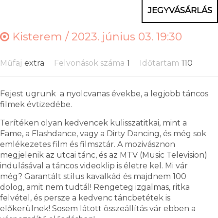
JEGYVÁSÁRLÁS
Kisterem /
2023. június 03. 19:30
Műfaj
extra
Felvonások száma
1
Időtartam
110
Fejest ugrunk a nyolcvanas évekbe, a legjobb táncos
filmek évtizedébe.
Terítéken olyan kedvencek kulisszatitkai, mint a
Fame, a Flashdance, vagy a Dirty Dancing, és még sok
emlékezetes film és filmsztár. A mozivásznon
megjelenik az utcai tánc, és az MTV (Music Television)
indulásával a táncos videoklip is életre kel. Mi vár
még? Garantált stílus kavalkád és majdnem 100
dolog, amit nem tudtál! Rengeteg izgalmas, ritka
felvétel, és persze a kedvenc táncbetétek is
előkerülnek! Sosem látott összeállítás vár ebben a