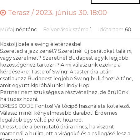
Terasz /
2023. június 30. 18:00
Műfaj
néptánc
Felvonások száma
1
Időtartam
60
Kóstolj bele a swing életérzésbe!
Szereted a jazz zenét? Szeretnél új barátokat találni,
vagy szerelmet? Szeretnél Budapest egyik legjobb
közösségéhez tartozni? A mi válaszunk ezekre a
kérdésekre: Taste of Swing! A taster óra után
csatlakozz Budapest legjobb Swing bulijához! A tánc,
amit együtt kipróbálunk: Lindy Hop
Partner nem szükséges a részvételhez, de örülünk,
ha tudsz hozni.
DRESS CODE Fontos! Váltócipő használata kötelező.
Válassz minél kényelmesebb darabot! Érdemes
legalább egy váltó pólót hoznod.
Dress Code a bemutató órára nincs, ha viszont
maradnál a bulira, ott a virágoké és a csillogásé lesz a