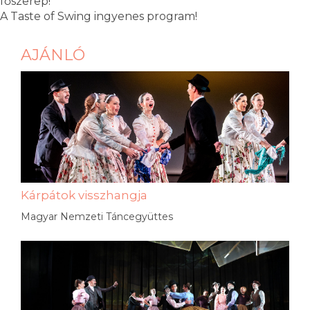
főszerep!
A Taste of Swing ingyenes program!
AJÁNLÓ
Kárpátok visszhangja
Magyar Nemzeti Táncegyüttes